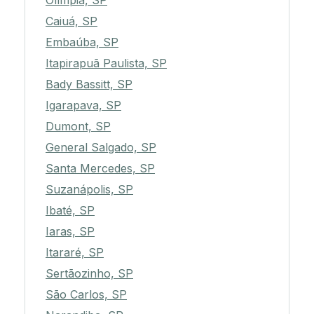
Olímpia, SP
Caiuá, SP
Embaúba, SP
Itapirapuã Paulista, SP
Bady Bassitt, SP
Igarapava, SP
Dumont, SP
General Salgado, SP
Santa Mercedes, SP
Suzanápolis, SP
Ibaté, SP
Iaras, SP
Itararé, SP
Sertãozinho, SP
São Carlos, SP