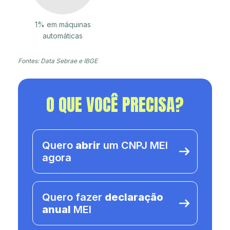
1% em máquinas
automáticas
Fontes: Data Sebrae e IBGE
O QUE VOCÊ PRECISA?
Quero
abrir
um CNPJ MEI
agora
Quero fazer
declaração
anual
MEI