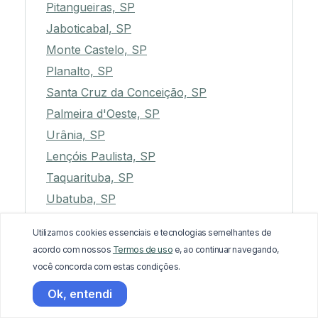
Pitangueiras, SP
Jaboticabal, SP
Monte Castelo, SP
Planalto, SP
Santa Cruz da Conceição, SP
Palmeira d'Oeste, SP
Urânia, SP
Lençóis Paulista, SP
Taquarituba, SP
Ubatuba, SP
Adamantina, SP
Utilizamos cookies essenciais e tecnologias semelhantes de
Presidente Prudente, SP
acordo com nossos
Termos de uso
e, ao continuar navegando,
Reginópolis, SP
você concorda com estas condições.
Piquete, SP
Ok, entendi
Bastos, SP