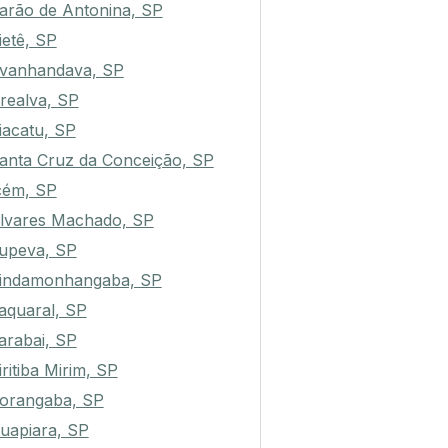
arão de Antonina, SP
ietê, SP
vanhandava, SP
realva, SP
iacatu, SP
anta Cruz da Conceição, SP
cém, SP
lvares Machado, SP
tupeva, SP
indamonhangaba, SP
aquaral, SP
arabai, SP
iritiba Mirim, SP
orangaba, SP
uapiara, SP