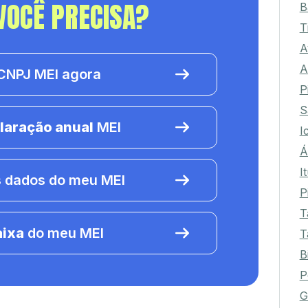
VOCÊ PRECISA?
B
T
A
A
NPJ MEI agora
P
S
laração anual
MEI
I
Á
I
 dados do meu MEI
P
T
aixa
do meu MEI
T
B
P
G