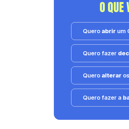
O QUE 
Quero
abrir
um C
Quero fazer
dec
Quero
alterar
os
Quero fazer a
b