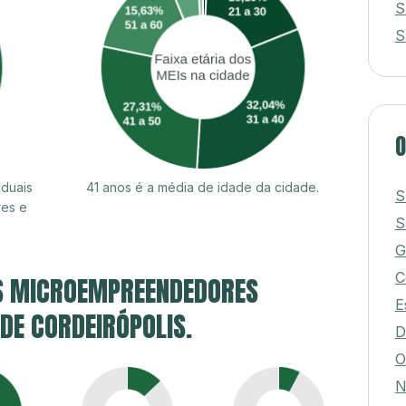
S
S
O
iduais
41 anos é a média de idade da cidade.
S
res e
S
G
C
S MICROEMPREENDEDORES
E
 DE CORDEIRÓPOLIS.
D
O
N