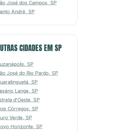
ão José dos Campos, SP
anto André, SP
UTRAS CIDADES EM SP
uzanápolis, SP
ão José do Rio Pardo, SP
uaratinguetá, SP
esário Lange, SP
strela d'Oeste, SP
ois Córregos, SP
uro Verde, SP
ovo Horizonte, SP