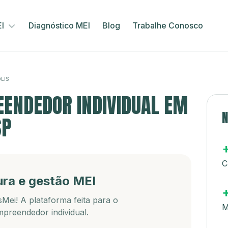
EI
Diagnóstico MEI
Blog
Trabalhe Conosco
LIS
ENDEDOR INDIVIDUAL EM
N
SP
C
ura e gestão MEI
Mei! A plataforma feita para o
M
preendedor individual.