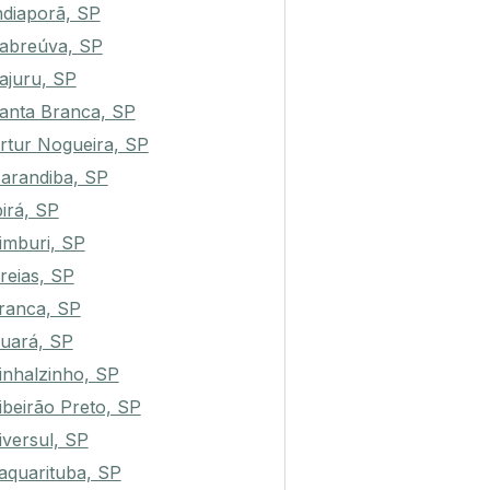
ndiaporã, SP
abreúva, SP
ajuru, SP
anta Branca, SP
rtur Nogueira, SP
arandiba, SP
birá, SP
imburi, SP
reias, SP
ranca, SP
uará, SP
inhalzinho, SP
ibeirão Preto, SP
iversul, SP
aquarituba, SP