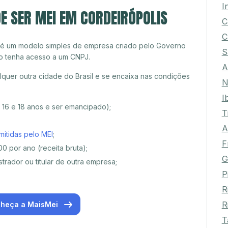
I
E SER MEI EM CORDEIRÓPOLIS
C
C
 é um modelo simples de empresa criado pelo Governo
S
o tenha acesso a um CNPJ.
A
quer outra cidade do Brasil e se encaixa nas condições
N
I
e 16 e 18 anos e ser emancipado);
T
A
mitidas pelo MEI
;
F
0 por ano (receita bruta);
G
trador ou titular de outra empresa;
P
R
R
heça a MaisMei
T