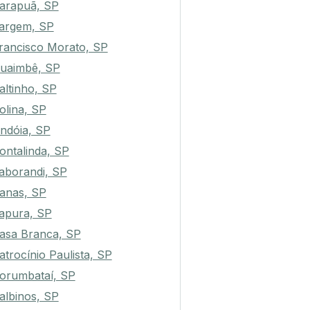
arapuã, SP
argem, SP
rancisco Morato, SP
uaimbê, SP
altinho, SP
olina, SP
indóia, SP
ontalinda, SP
aborandi, SP
anas, SP
tapura, SP
asa Branca, SP
atrocínio Paulista, SP
orumbataí, SP
albinos, SP