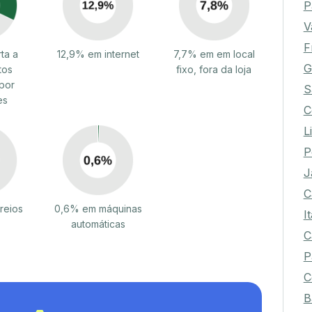
P
V
F
ta a
12,9% em internet
7,7% em em local
G
tos
fixo, fora da loja
por
S
es
C
L
P
J
C
reios
0,6% em máquinas
I
automáticas
C
P
C
B