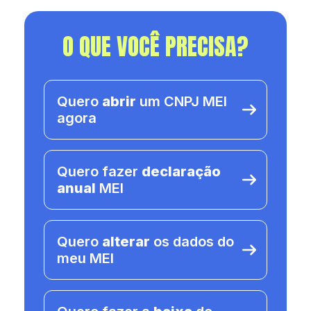
O QUE VOCÊ PRECISA?
Quero
abrir
um CNPJ MEI
agora
Quero fazer
declaração
anual
MEI
Quero
alterar
os dados do
meu MEI