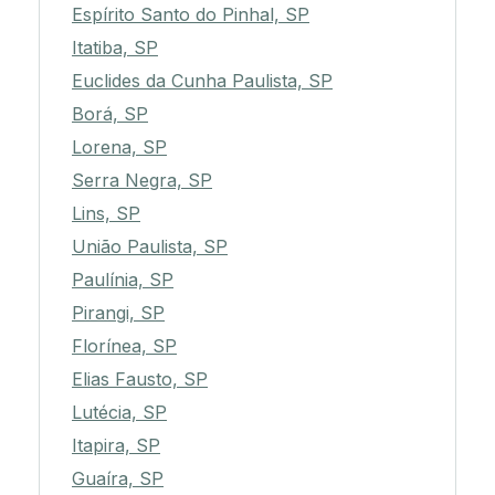
Espírito Santo do Pinhal, SP
Itatiba, SP
Euclides da Cunha Paulista, SP
Borá, SP
Lorena, SP
Serra Negra, SP
Lins, SP
União Paulista, SP
Paulínia, SP
Pirangi, SP
Florínea, SP
Elias Fausto, SP
Lutécia, SP
Itapira, SP
Guaíra, SP