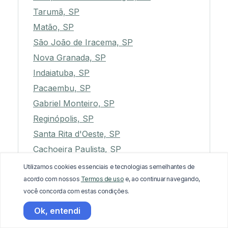
Tarumã, SP
Matão, SP
São João de Iracema, SP
Nova Granada, SP
Indaiatuba, SP
Pacaembu, SP
Gabriel Monteiro, SP
Reginópolis, SP
Santa Rita d'Oeste, SP
Cachoeira Paulista, SP
Lupércio, SP
Utilizamos cookies essenciais e tecnologias semelhantes de
Buritama, SP
acordo com nossos
Termos de uso
e, ao continuar navegando,
você concorda com estas condições.
Capela do Alto, SP
Santa Gertrudes, SP
Ok, entendi
Salto de Pirapora, SP