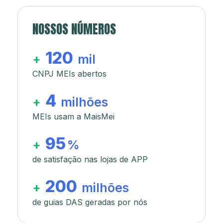
NOSSOS NÚMEROS
120
+
mil
CNPJ MEIs abertos
4
+
milhões
MEIs usam a MaisMei
95
+
%
de satisfação nas lojas de APP
200
+
milhões
de guias DAS geradas por nós