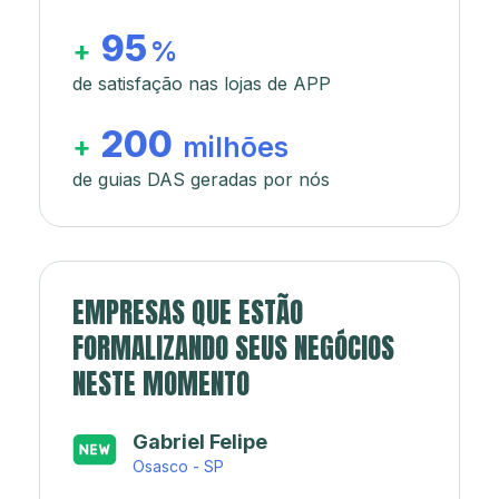
95
+
%
de satisfação nas lojas de APP
200
+
milhões
de guias DAS geradas por nós
EMPRESAS QUE ESTÃO
FORMALIZANDO SEUS NEGÓCIOS
NESTE MOMENTO
Japa’s açaí e sorveteria
Rio de Janeiro - RJ