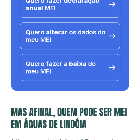
Quero fazer
declaração
anual
MEI
Quero
alterar
os dados do
meu MEI
Quero fazer a
baixa
do
meu MEI
MAS AFINAL, QUEM PODE SER MEI
EM ÁGUAS DE LINDÓIA