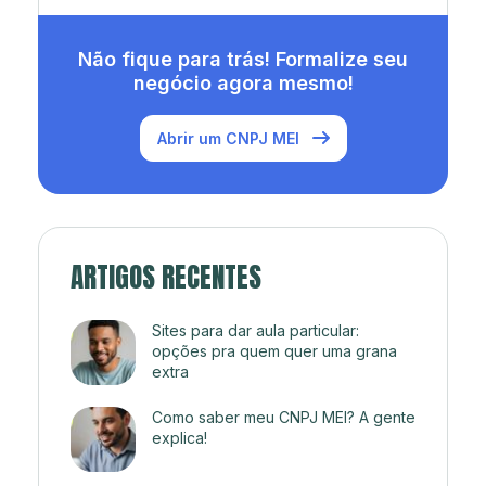
Não fique para trás! Formalize seu
negócio agora mesmo!
Abrir um CNPJ MEI
ARTIGOS RECENTES
Sites para dar aula particular:
opções pra quem quer uma grana
extra
Como saber meu CNPJ MEI? A gente
explica!