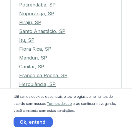
Potirendaba, SP
Nuporanga, SP
Piraju, SP
Santo Anastácio, SP
Itu, SP
Flora Rica, SP
Manduri, SP
Canitar, SP
Franco da Rocha, SP
Herculândia, SP
Luís Antônio, SP
Utilizamos cookies essenciais e tecnologias semelhantes de
Caconde, SP
acordo com nossos
Termos de uso
e, ao continuar navegando,
Pirapozinho, SP
você concorda com estas condições.
Lorena, SP
Ok, entendi
Monte Castelo, SP