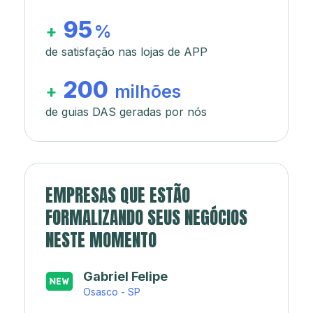
95
+
%
de satisfação nas lojas de APP
200
+
milhões
de guias DAS geradas por nós
EMPRESAS QUE ESTÃO
FORMALIZANDO SEUS NEGÓCIOS
NESTE MOMENTO
Japa’s açaí e sorveteria
Rio de Janeiro - RJ