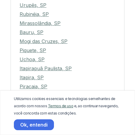
Urupês, SP
Rubinéia, SP
Mirassolândia, SP
Bauru, SP
Mogi das Cruzes, SP
Piquete, SP
Uchoa, SP
Itapirapuã Paulista, SP
Itapira, SP
Piracaia, SP
Monte Aprazível, SP
Utilizamos cookies essenciais e tecnologias semelhantes de
Jaci, SP
acordo com nossos
Termos de uso
e, ao continuar navegando,
Itobi, SP
você concorda com estas condições.
Novo Horizonte, SP
Ok, entendi
Santa Adélia, SP