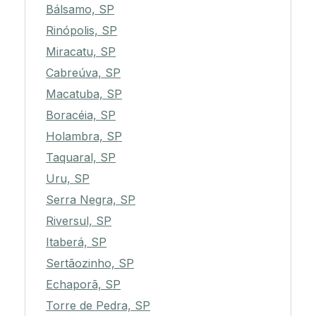
Bálsamo, SP
Rinópolis, SP
Miracatu, SP
Cabreúva, SP
Macatuba, SP
Boracéia, SP
Holambra, SP
Taquaral, SP
Uru, SP
Serra Negra, SP
Riversul, SP
Itaberá, SP
Sertãozinho, SP
Echaporã, SP
Torre de Pedra, SP