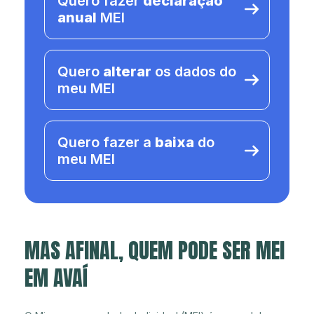
Quero fazer
declaração
anual
MEI
Quero
alterar
os dados do
meu MEI
Quero fazer a
baixa
do
meu MEI
MAS AFINAL, QUEM PODE SER MEI
EM AVAÍ