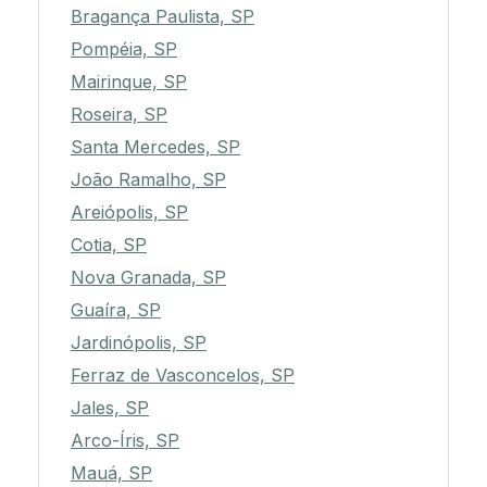
Bragança Paulista, SP
Pompéia, SP
Mairinque, SP
Roseira, SP
Santa Mercedes, SP
João Ramalho, SP
Areiópolis, SP
Cotia, SP
Nova Granada, SP
Guaíra, SP
Jardinópolis, SP
Ferraz de Vasconcelos, SP
Jales, SP
Arco-Íris, SP
Mauá, SP