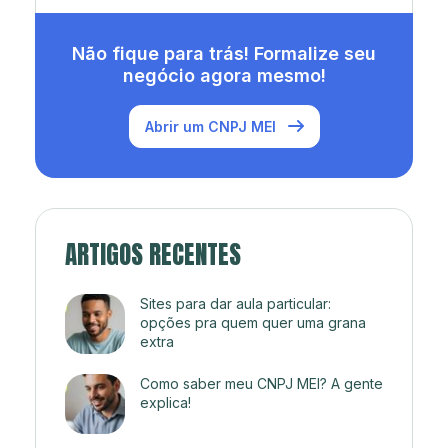
Não fique para trás! Formalize seu
negócio agora mesmo!
Abrir um CNPJ MEI
ARTIGOS RECENTES
Sites para dar aula particular:
opções pra quem quer uma grana
extra
Como saber meu CNPJ MEI? A gente
explica!