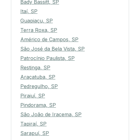
Bady Bassitt, SP
Itaí, SP
Guapiaçu, SP
Terra Roxa, SP
Américo de Campos, SP
São José da Bela Vista, SP
Patrocínio Paulista, SP
Restinga, SP
Araçatuba, SP
Pedregulho, SP
Pirajuí, SP
Pindorama, SP
São João de Iracema, SP
Tapiraí, SP
Sarapuí, SP