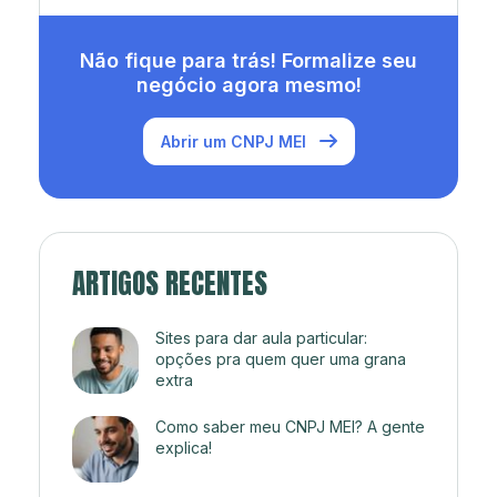
Não fique para trás! Formalize seu
negócio agora mesmo!
Abrir um CNPJ MEI
ARTIGOS RECENTES
Sites para dar aula particular:
opções pra quem quer uma grana
extra
Como saber meu CNPJ MEI? A gente
explica!