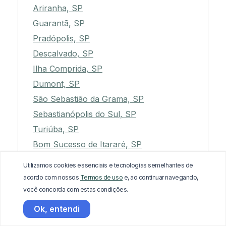
Ariranha, SP
Guarantã, SP
Pradópolis, SP
Descalvado, SP
Ilha Comprida, SP
Dumont, SP
São Sebastião da Grama, SP
Sebastianópolis do Sul, SP
Turiúba, SP
Bom Sucesso de Itararé, SP
Porangaba, SP
Utilizamos cookies essenciais e tecnologias semelhantes de
Garça, SP
acordo com nossos
Termos de uso
e, ao continuar navegando,
Santa Mercedes, SP
você concorda com estas condições.
Itapeva, SP
Ok, entendi
Osasco, SP