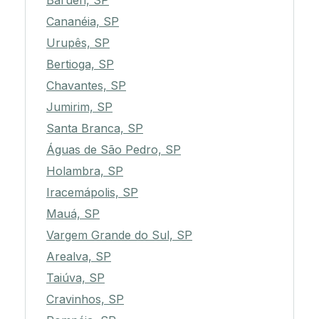
Barueri, SP
Cananéia, SP
Urupês, SP
Bertioga, SP
Chavantes, SP
Jumirim, SP
Santa Branca, SP
Águas de São Pedro, SP
Holambra, SP
Iracemápolis, SP
Mauá, SP
Vargem Grande do Sul, SP
Arealva, SP
Taiúva, SP
Cravinhos, SP