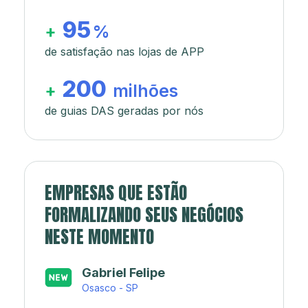
95
+
%
de satisfação nas lojas de APP
200
+
milhões
de guias DAS geradas por nós
EMPRESAS QUE ESTÃO
FORMALIZANDO SEUS NEGÓCIOS
NESTE MOMENTO
Japa’s açaí e sorveteria
Rio de Janeiro - RJ