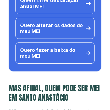
Quero fazer
declaração
anual
MEI
Quero
alterar
os dados do
meu MEI
Quero fazer a
baixa
do
meu MEI
MAS AFINAL, QUEM PODE SER MEI
EM SANTO ANASTÁCIO