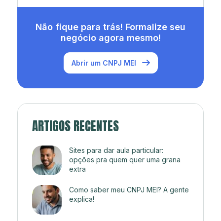
Não fique para trás! Formalize seu
negócio agora mesmo!
Abrir um CNPJ MEI
ARTIGOS RECENTES
Sites para dar aula particular:
opções pra quem quer uma grana
extra
Como saber meu CNPJ MEI? A gente
explica!