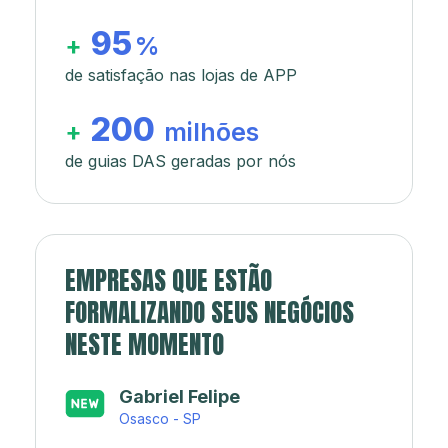
95
+
%
de satisfação nas lojas de APP
200
+
milhões
de guias DAS geradas por nós
EMPRESAS QUE ESTÃO
FORMALIZANDO SEUS NEGÓCIOS
NESTE MOMENTO
Japa’s açaí e sorveteria
Rio de Janeiro - RJ