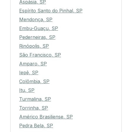
Aspásia, SP
Espírito Santo do Pinhal, SP
Mendonça, SP
Embu-Guaçu, SP
Pederneiras, SP
Rinópolis, SP
São Francisco, SP
Amparo, SP
Iepê, SP
Colômbia, SP
Itu, SP
Turmalina, SP
Torrinha, SP
Américo Brasiliense, SP
Pedra Bela, SP