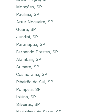
Monções, SP
Paulínia, SP
Artur Nogueira, SP
Guará, SP
Jundiaí, SP
Paranapuã, SP
Fernando Prestes, SP
Alambari, SP
Sumaré, SP
Cosmorama, SP
Ribeirão do Sul, SP
Pompéia, SP
Ibiúna, SP
Silveiras, SP