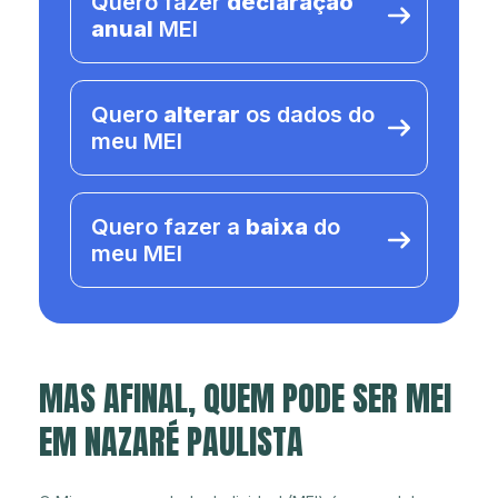
Quero fazer
declaração
anual
MEI
Quero
alterar
os dados do
meu MEI
Quero fazer a
baixa
do
meu MEI
MAS AFINAL, QUEM PODE SER MEI
EM NAZARÉ PAULISTA