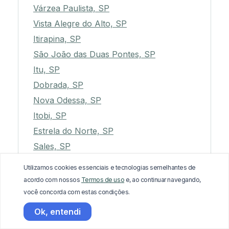
Várzea Paulista, SP
Vista Alegre do Alto, SP
Itirapina, SP
São João das Duas Pontes, SP
Itu, SP
Dobrada, SP
Nova Odessa, SP
Itobi, SP
Estrela do Norte, SP
Sales, SP
Guaimbê, SP
Utilizamos cookies essenciais e tecnologias semelhantes de
Queluz, SP
acordo com nossos
Termos de uso
e, ao continuar navegando,
Luiziânia, SP
você concorda com estas condições.
Mariápolis, SP
Ok, entendi
Manduri, SP