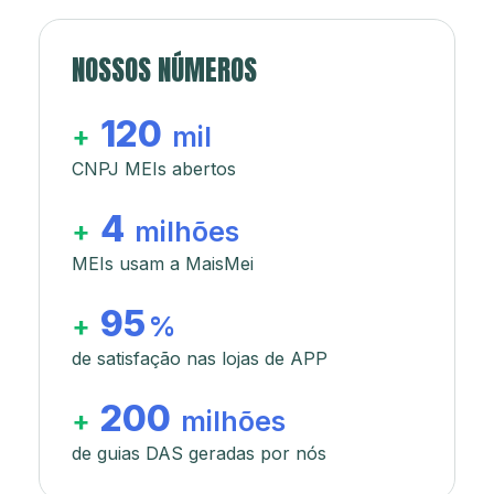
NOSSOS NÚMEROS
120
+
mil
CNPJ MEIs abertos
4
+
milhões
MEIs usam a MaisMei
95
+
%
de satisfação nas lojas de APP
200
+
milhões
de guias DAS geradas por nós