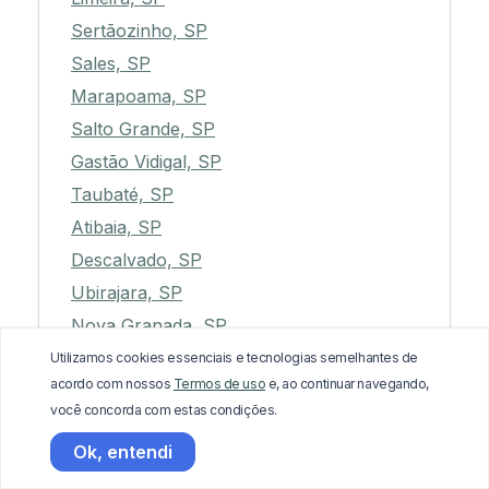
Sertãozinho, SP
Sales, SP
Marapoama, SP
Salto Grande, SP
Gastão Vidigal, SP
Taubaté, SP
Atibaia, SP
Descalvado, SP
Ubirajara, SP
Nova Granada, SP
Lagoinha, SP
Utilizamos cookies essenciais e tecnologias semelhantes de
acordo com nossos
Termos de uso
e, ao continuar navegando,
Socorro, SP
você concorda com estas condições.
Pilar do Sul, SP
Ok, entendi
Igaraçu do Tietê, SP