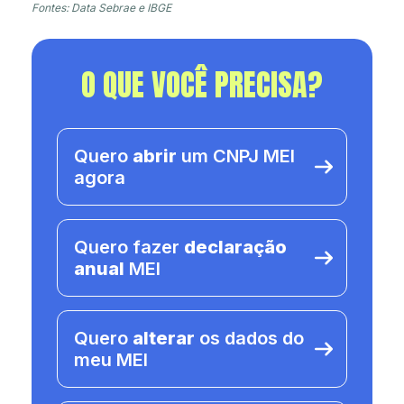
Fontes: Data Sebrae e IBGE
O QUE VOCÊ PRECISA?
Quero
abrir
um CNPJ MEI
agora
Quero fazer
declaração
anual
MEI
Quero
alterar
os dados do
meu MEI