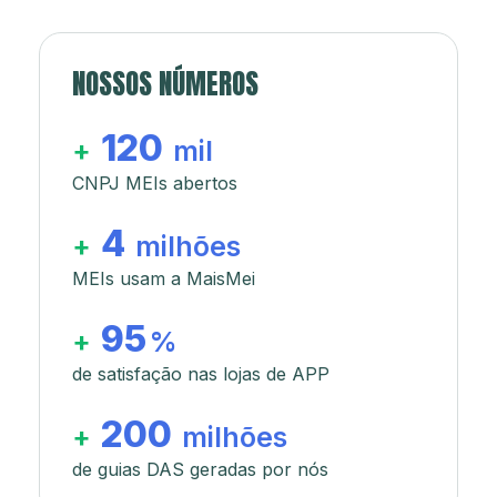
NOSSOS NÚMEROS
120
+
mil
CNPJ MEIs abertos
4
+
milhões
MEIs usam a MaisMei
95
+
%
de satisfação nas lojas de APP
200
+
milhões
de guias DAS geradas por nós