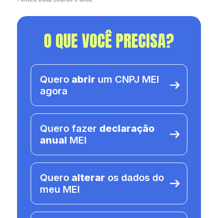
O QUE VOCÊ PRECISA?
Quero
abrir
um CNPJ MEI
agora
Quero fazer
declaração
anual
MEI
Quero
alterar
os dados do
meu MEI