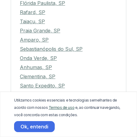
Flórida Paulista, SP
Rafard, SP
Taiaçu, SP
Praia Grande, SP
Amparo, SP
Sebastianópolis do Sul, SP
Onda Verde, SP
Anhumas, SP
Clementina, SP
Santo Expedito, SP
Palestina, SP
Utilizamos cookies essenciais e tecnologias semelhantes de
Assis, SP
acordo com nossos
Termos de uso
e, ao continuar navegando,
Rancharia, SP
você concorda com estas condições.
Araçatuba, SP
Ok, entendi
Descalvado, SP