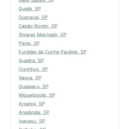
Bady Bassitt, SP
Quatá, SP
Guaraçaí, SP
Capão Bonito, SP
Álvares Machado, SP
Parisi, SP
Euclides da Cunha Paulista, SP
Quadra, SP
Ourinhos, SP
Itaoca, SP
Guapiaçu, SP
Miguelópolis, SP
Arealva, SP
Analândia, SP
Ipaussu, SP