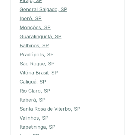
Piraju, SP
General Salgado, SP
Iperó, SP
Monções, SP
Guaratinguetá, SP
Balbinos, SP
Pradópolis, SP
São Roque, SP
Vitória Brasil, SP
Catiguá, SP
Rio Claro, SP
Itaberá, SP
Santa Rosa de Viterbo, SP
Valinhos, SP
Itapetininga, SP