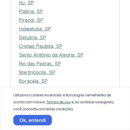
Itu, SP
Platina, SP
Pirangi, SP
Indaiatuba, SP
Getulina, SP
Cristais Paulista, SP
Santo Antônio da Alegria, SP
Rio das Pedras, SP
Martinópolis, SP
Boracéia, SP
Espírito Santo do Turvo, SP
Utilizamos cookies essenciais e tecnologias semelhantes de
Cafelândia, SP
acordo com nossos
Termos de uso
e, ao continuar navegando,
Capela do Alto, SP
você concorda com estas condições.
Santa Gertrudes, SP
Ok, entendi
Jaguariúna, SP