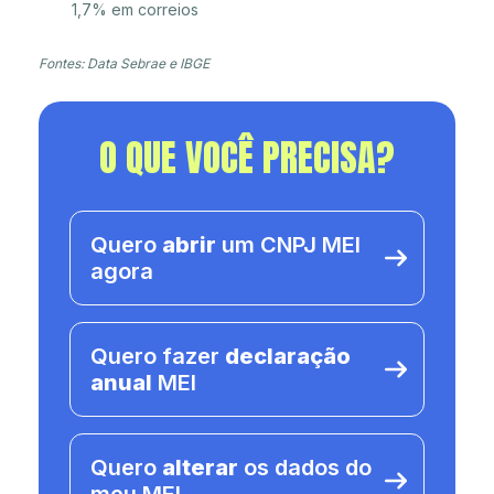
1,7% em correios
Fontes: Data Sebrae e IBGE
O QUE VOCÊ PRECISA?
Quero
abrir
um CNPJ MEI
agora
Quero fazer
declaração
anual
MEI
Quero
alterar
os dados do