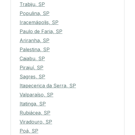
Trabiju, SP
Populina, SP
Iracemápolis, SP
Paulo de Faria, SP
Ariranha, SP
Palestina, SP
Caiabu, SP
Pirajuí, SP
Sagres, SP
Itapecerica da Serra, SP
Valparaíso, SP
Itatinga, SP
Rubiácea, SP
Viradouro, SP
Poá, SP