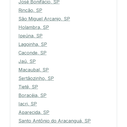
José Bonifácio, SP
Rincão, SP
São Miguel Arcanjo, SP
Holambra, SP
Ipeúna, SP
Lagoinha, SP
Caconde, SP
Jaú, SP
Macaubal, SP
Sertãozinho, SP
Tietê, SP
Boracéia, SP
Iacri, SP
Aparecida, SP
Santo Antônio do Aracanguá, SP