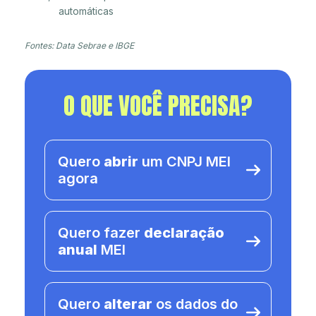
automáticas
Fontes: Data Sebrae e IBGE
O QUE VOCÊ PRECISA?
Quero
abrir
um CNPJ MEI
agora
Quero fazer
declaração
anual
MEI
Quero
alterar
os dados do