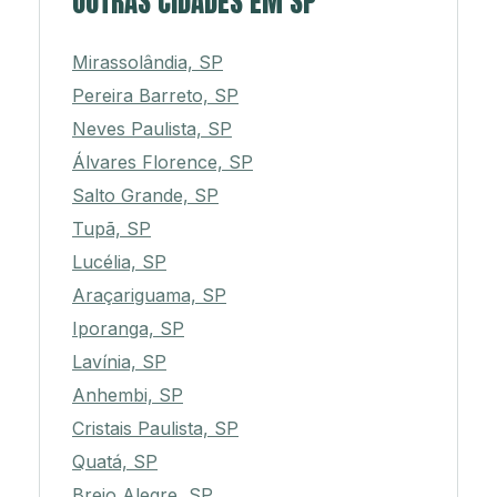
OUTRAS CIDADES EM SP
Mirassolândia, SP
Pereira Barreto, SP
Neves Paulista, SP
Álvares Florence, SP
Salto Grande, SP
Tupã, SP
Lucélia, SP
Araçariguama, SP
Iporanga, SP
Lavínia, SP
Anhembi, SP
Cristais Paulista, SP
Quatá, SP
Brejo Alegre, SP