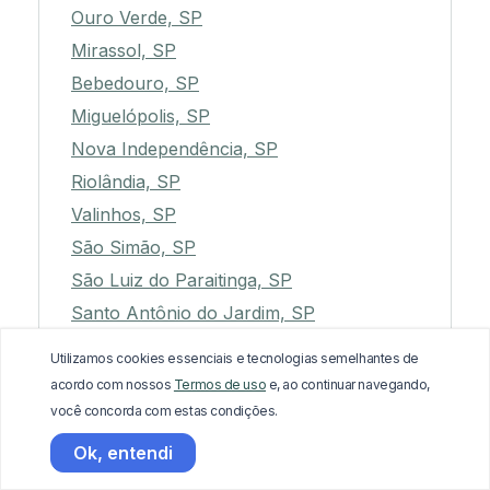
Ouro Verde, SP
Mirassol, SP
Bebedouro, SP
Miguelópolis, SP
Nova Independência, SP
Riolândia, SP
Valinhos, SP
São Simão, SP
São Luiz do Paraitinga, SP
Santo Antônio do Jardim, SP
Santa Isabel, SP
Utilizamos cookies essenciais e tecnologias semelhantes de
Itaoca, SP
acordo com nossos
Termos de uso
e, ao continuar navegando,
Itararé, SP
você concorda com estas condições.
Guareí, SP
Ok, entendi
Botucatu, SP