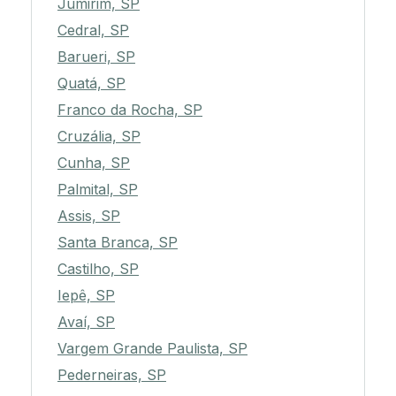
Jumirim, SP
Cedral, SP
Barueri, SP
Quatá, SP
Franco da Rocha, SP
Cruzália, SP
Cunha, SP
Palmital, SP
Assis, SP
Santa Branca, SP
Castilho, SP
Iepê, SP
Avaí, SP
Vargem Grande Paulista, SP
Pederneiras, SP