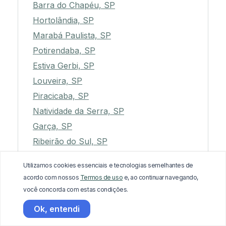
Barra do Chapéu, SP
Hortolândia, SP
Marabá Paulista, SP
Potirendaba, SP
Estiva Gerbi, SP
Louveira, SP
Piracicaba, SP
Natividade da Serra, SP
Garça, SP
Ribeirão do Sul, SP
Promissão, SP
Utilizamos cookies essenciais e tecnologias semelhantes de
Lucianópolis, SP
acordo com nossos
Termos de uso
e, ao continuar navegando,
Ariranha, SP
você concorda com estas condições.
Cruzeiro, SP
Ok, entendi
Mineiros do Tietê, SP