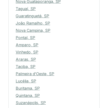
Nova Guataporanga, SP
Taguaí, SP
Guaratinguetá, SP
João Ramalho, SP
Nova Campina, SP
Pontal, SP
Amparo, SP
Vinhedo, SP
Araras, SP
Taciba, SP
Palmeira d'Oeste, SP
Lucélia, SP
Buritama, SP
Quintana, SP
Suzanápolis, SP