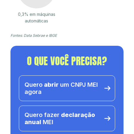
0,3% em máquinas
automáticas
Fontes: Data Sebrae e IBGE
O QUE VOCÊ PRECISA?
Quero
abrir
um CNPJ MEI
agora
Quero fazer
declaração
anual
MEI