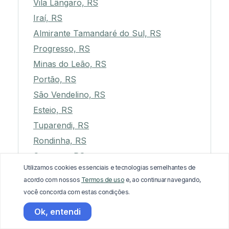
Vila Lângaro, RS
Iraí, RS
Almirante Tamandaré do Sul, RS
Progresso, RS
Minas do Leão, RS
Portão, RS
São Vendelino, RS
Esteio, RS
Tuparendi, RS
Rondinha, RS
Camargo, RS
Utilizamos cookies essenciais e tecnologias semelhantes de
Novo Barreiro, RS
acordo com nossos
Termos de uso
e, ao continuar navegando,
Faxinal do Soturno, RS
você concorda com estas condições.
Jóia, RS
Ok, entendi
Tapes, RS