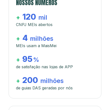
NOSSOS NÚMEROS
120
+
mil
CNPJ MEIs abertos
4
+
milhões
MEIs usam a MaisMei
95
+
%
de satisfação nas lojas de APP
200
+
milhões
de guias DAS geradas por nós