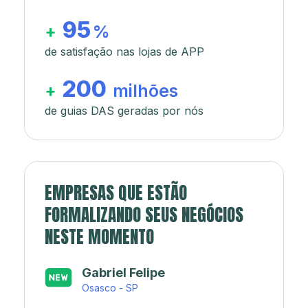
95
+
%
de satisfação nas lojas de APP
200
+
milhões
de guias DAS geradas por nós
EMPRESAS QUE ESTÃO
FORMALIZANDO SEUS NEGÓCIOS
NESTE MOMENTO
Japa’s açaí e sorveteria
Rio de Janeiro - RJ