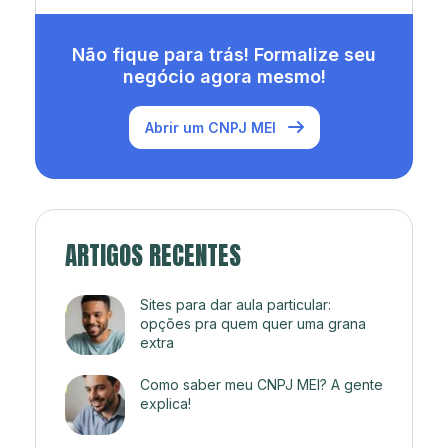
Não fique para trás! Formalize seu
negócio agora mesmo!
Abrir um CNPJ MEI
ARTIGOS RECENTES
Sites para dar aula particular:
opções pra quem quer uma grana
extra
Como saber meu CNPJ MEI? A gente
explica!