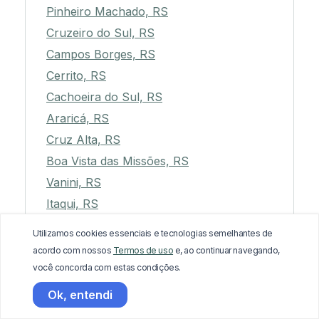
Pinheiro Machado, RS
Cruzeiro do Sul, RS
Campos Borges, RS
Cerrito, RS
Cachoeira do Sul, RS
Araricá, RS
Cruz Alta, RS
Boa Vista das Missões, RS
Vanini, RS
Itaqui, RS
Cacequi, RS
Utilizamos cookies essenciais e tecnologias semelhantes de
Sant'Ana do Livramento, RS
acordo com nossos
Termos de uso
e, ao continuar navegando,
Erval Seco, RS
você concorda com estas condições.
São Pedro do Sul, RS
Ok, entendi
São Miguel das Missões, RS