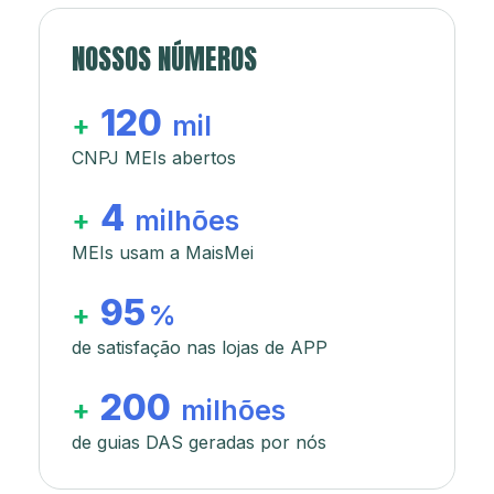
NOSSOS NÚMEROS
120
+
mil
CNPJ MEIs abertos
4
+
milhões
MEIs usam a MaisMei
95
+
%
de satisfação nas lojas de APP
200
+
milhões
de guias DAS geradas por nós