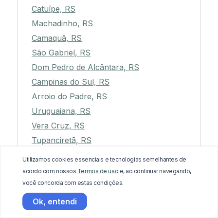
Catuípe, RS
Machadinho, RS
Camaquã, RS
São Gabriel, RS
Dom Pedro de Alcântara, RS
Campinas do Sul, RS
Arroio do Padre, RS
Uruguaiana, RS
Vera Cruz, RS
Tupanciretã, RS
Água Santa, RS
Utilizamos cookies essenciais e tecnologias semelhantes de
Pejuçara, RS
acordo com nossos
Termos de uso
e, ao continuar navegando,
você concorda com estas condições.
Alvorada, RS
Constantina, RS
Ok, entendi
Giruá, RS