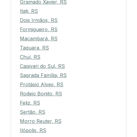
Gramado Xavier, RS
Itati, RS
Dois Irmãos, RS
Formigueiro, RS
Maçambará, RS
Taquara, RS
Chuí, RS
Capivari do Sul, RS
Sagrada Família, RS
Protásio Alves, RS
Rodeio Bonito, RS
Feliz, RS
Sertão, RS
Morro Reuter, RS
Ilópolis, RS