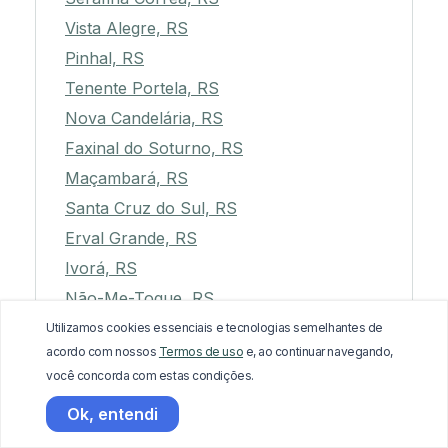
Vista Alegre, RS
Pinhal, RS
Tenente Portela, RS
Nova Candelária, RS
Faxinal do Soturno, RS
Maçambará, RS
Santa Cruz do Sul, RS
Erval Grande, RS
Ivorá, RS
Não-Me-Toque, RS
Nova Esperança do Sul, RS
Utilizamos cookies essenciais e tecnologias semelhantes de
acordo com nossos
Termos de uso
e, ao continuar navegando,
Fontoura Xavier, RS
você concorda com estas condições.
Barra do Guarita, RS
Ok, entendi
Constantina, RS