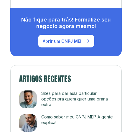
Não fique para trás! Formalize seu
negócio agora mesmo!
Abrir um CNPJ MEI
ARTIGOS RECENTES
Sites para dar aula particular:
opções pra quem quer uma grana
extra
Como saber meu CNPJ MEI? A gente
explica!