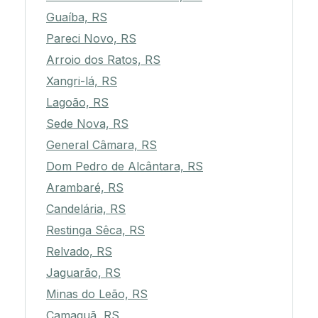
Guaíba, RS
Pareci Novo, RS
Arroio dos Ratos, RS
Xangri-lá, RS
Lagoão, RS
Sede Nova, RS
General Câmara, RS
Dom Pedro de Alcântara, RS
Arambaré, RS
Candelária, RS
Restinga Sêca, RS
Relvado, RS
Jaguarão, RS
Minas do Leão, RS
Camaquã, RS