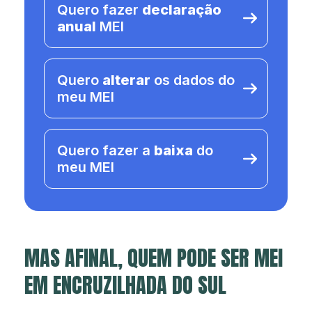
Quero fazer
declaração
anual
MEI
Quero
alterar
os dados do
meu MEI
Quero fazer a
baixa
do
meu MEI
MAS AFINAL, QUEM PODE SER MEI
EM ENCRUZILHADA DO SUL