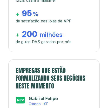
MEIs usam a MaisMei
95
+
%
de satisfação nas lojas de APP
200
+
milhões
de guias DAS geradas por nós
EMPRESAS QUE ESTÃO
FORMALIZANDO SEUS NEGÓCIOS
NESTE MOMENTO
Japa’s açaí e sorveteria
Rio de Janeiro - RJ