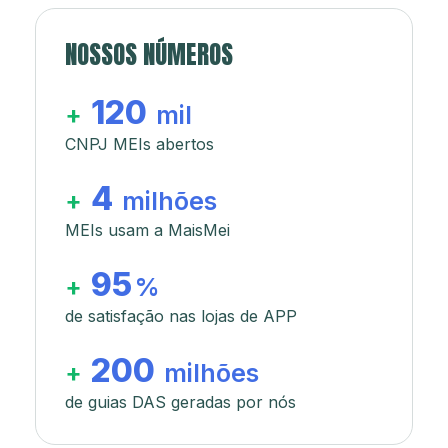
NOSSOS NÚMEROS
120
+
mil
CNPJ MEIs abertos
4
+
milhões
MEIs usam a MaisMei
95
+
%
de satisfação nas lojas de APP
200
+
milhões
de guias DAS geradas por nós