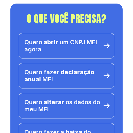
O QUE VOCÊ PRECISA?
Quero
abrir
um CNPJ MEI
agora
Quero fazer
declaração
anual
MEI
Quero
alterar
os dados do
meu MEI
Quero fazer a
baixa
do