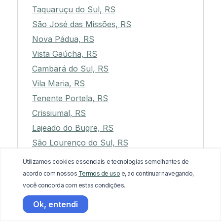
Taquaruçu do Sul, RS
São José das Missões, RS
Nova Pádua, RS
Vista Gaúcha, RS
Cambará do Sul, RS
Vila Maria, RS
Tenente Portela, RS
Crissiumal, RS
Lajeado do Bugre, RS
São Lourenço do Sul, RS
Igrejinha, RS
Utilizamos cookies essenciais e tecnologias semelhantes de
Santo Expedito do Sul, RS
acordo com nossos
Termos de uso
e, ao continuar navegando,
você concorda com estas condições.
Boa Vista do Incra, RS
Cerrito, RS
Ok, entendi
Ernestina, RS