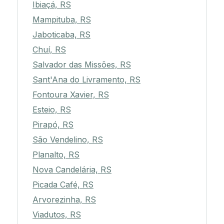
Ibiaçá, RS
Mampituba, RS
Jaboticaba, RS
Chuí, RS
Salvador das Missões, RS
Sant'Ana do Livramento, RS
Fontoura Xavier, RS
Esteio, RS
Pirapó, RS
São Vendelino, RS
Planalto, RS
Nova Candelária, RS
Picada Café, RS
Arvorezinha, RS
Viadutos, RS