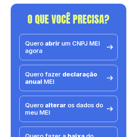
O QUE VOCÊ PRECISA?
Quero
abrir
um CNPJ MEI
agora
Quero fazer
declaração
anual
MEI
Quero
alterar
os dados do
meu MEI
Quero fazer a
baixa
do