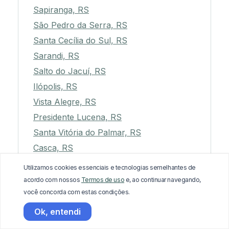
Sapiranga, RS
São Pedro da Serra, RS
Santa Cecília do Sul, RS
Sarandi, RS
Salto do Jacuí, RS
Ilópolis, RS
Vista Alegre, RS
Presidente Lucena, RS
Santa Vitória do Palmar, RS
Casca, RS
Braga, RS
Utilizamos cookies essenciais e tecnologias semelhantes de
Vale Real, RS
acordo com nossos
Termos de uso
e, ao continuar navegando,
você concorda com estas condições.
Arroio Grande, RS
Marau, RS
Ok, entendi
Santa Clara do Sul, RS