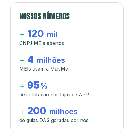
NOSSOS NÚMEROS
120
+
mil
CNPJ MEIs abertos
4
+
milhões
MEIs usam a MaisMei
95
+
%
de satisfação nas lojas de APP
200
+
milhões
de guias DAS geradas por nós