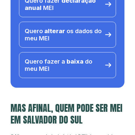
Quero fazer
declaração
anual
MEI
Quero
alterar
os dados do
meu MEI
Quero fazer a
baixa
do
meu MEI
MAS AFINAL, QUEM PODE SER MEI
EM SALVADOR DO SUL