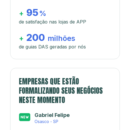
95
+
%
de satisfação nas lojas de APP
200
+
milhões
de guias DAS geradas por nós
EMPRESAS QUE ESTÃO
FORMALIZANDO SEUS NEGÓCIOS
NESTE MOMENTO
Japa’s açaí e sorveteria
Rio de Janeiro - RJ