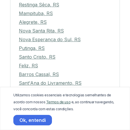
Restinga Sêca, RS
Mampituba, RS
Alegrete, RS
Nova Santa Rita, RS
Nova Esperança do Sul, RS
Putinga, RS
Santo Cristo, RS
Feliz, RS
Barros Cassal, RS
Sant'Ana do Livramento, RS
Três Arroios, RS
Utilizamos cookies essenciais e tecnologias semelhantes de
Viamão, RS
acordo com nossos
Termos de uso
e, ao continuar navegando,
Muitos Capões, RS
você concorda com estas condições.
Dois Irmãos das Missões, RS
Ok, entendi
Dom Feliciano, RS