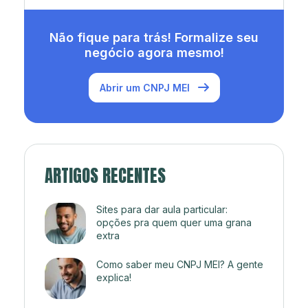
Não fique para trás! Formalize seu
negócio agora mesmo!
Abrir um CNPJ MEI
ARTIGOS RECENTES
Sites para dar aula particular:
opções pra quem quer uma grana
extra
Como saber meu CNPJ MEI? A gente
explica!