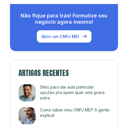
Não fique para trás! Formalize seu
negócio agora mesmo!
Abrir um CNPJ MEI
ARTIGOS RECENTES
Sites para dar aula particular:
opções pra quem quer uma grana
extra
Como saber meu CNPJ MEI? A gente
explica!