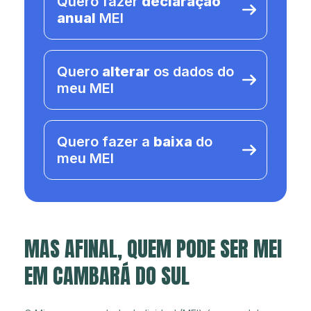
Quero fazer
declaração
anual
MEI
Quero
alterar
os dados do
meu MEI
Quero fazer a
baixa
do
meu MEI
MAS AFINAL, QUEM PODE SER MEI
EM CAMBARÁ DO SUL