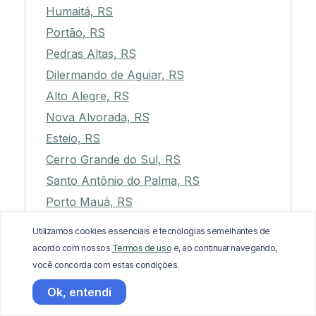
Humaitá, RS
Portão, RS
Pedras Altas, RS
Dilermando de Aguiar, RS
Alto Alegre, RS
Nova Alvorada, RS
Esteio, RS
Cerro Grande do Sul, RS
Santo Antônio do Palma, RS
Porto Mauá, RS
Sapiranga, RS
Utilizamos cookies essenciais e tecnologias semelhantes de
Jaboticaba, RS
acordo com nossos
Termos de uso
e, ao continuar navegando,
Nova Palma, RS
você concorda com estas condições.
Coronel Barros, RS
Ok, entendi
Boa Vista do Buricá, RS