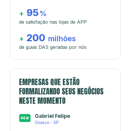
95
+
%
de satisfação nas lojas de APP
200
+
milhões
de guias DAS geradas por nós
EMPRESAS QUE ESTÃO
FORMALIZANDO SEUS NEGÓCIOS
NESTE MOMENTO
Japa’s açaí e sorveteria
Rio de Janeiro - RJ