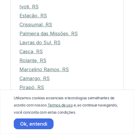
Ivoti, RS
Estação, RS
Crissiumal, RS
Palmeira das Missões, RS
Lavras do Sul, RS
Casca, RS
Rolante, RS
Marcelino Ramos, RS
Camargo, RS
Pirapó, RS
Encantado, RS
Utilizamos cookies essenciais e tecnologias semelhantes de
São Martinho da Serra, RS
acordo com nossos
Termos de uso
e, ao continuar navegando,
você concorda com estas condições.
Paraíso do Sul, RS
Arroio dos Ratos, RS
Ok, entendi
Maquiné, RS