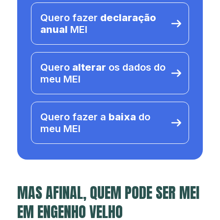
Quero fazer
declaração
anual
MEI
Quero
alterar
os dados do
meu MEI
Quero fazer a
baixa
do
meu MEI
MAS AFINAL, QUEM PODE SER MEI
EM ENGENHO VELHO