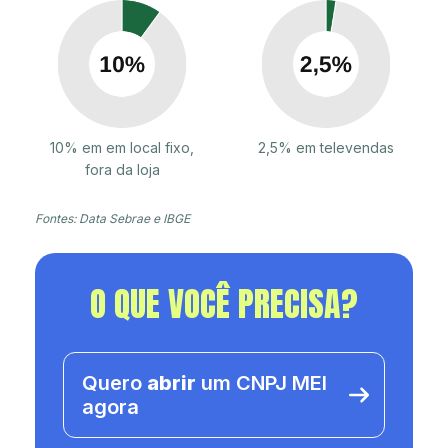
10% em em local fixo,
2,5% em televendas
fora da loja
Fontes: Data Sebrae e IBGE
O QUE VOCÊ PRECISA?
Quero
abrir
um CNPJ MEI
agora