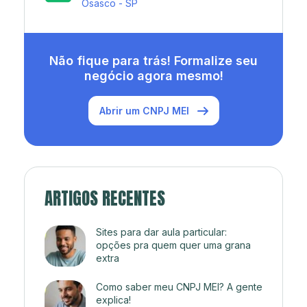
Rio de Janeiro - RJ
Não fique para trás! Formalize seu
negócio agora mesmo!
Abrir um CNPJ MEI
ARTIGOS RECENTES
Sites para dar aula particular:
opções pra quem quer uma grana
extra
Como saber meu CNPJ MEI? A gente
explica!