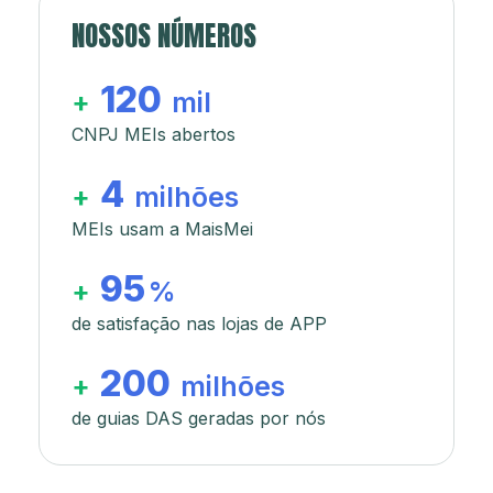
NOSSOS NÚMEROS
120
+
mil
CNPJ MEIs abertos
4
+
milhões
MEIs usam a MaisMei
95
+
%
de satisfação nas lojas de APP
200
+
milhões
de guias DAS geradas por nós