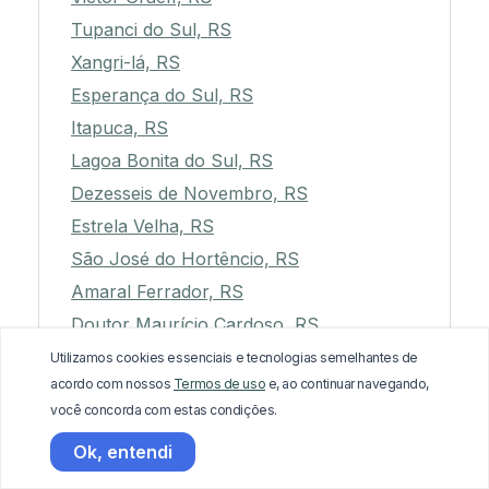
Tupanci do Sul, RS
Xangri-lá, RS
Esperança do Sul, RS
Itapuca, RS
Lagoa Bonita do Sul, RS
Dezesseis de Novembro, RS
Estrela Velha, RS
São José do Hortêncio, RS
Amaral Ferrador, RS
Doutor Maurício Cardoso, RS
Vera Cruz, RS
Utilizamos cookies essenciais e tecnologias semelhantes de
acordo com nossos
Termos de uso
e, ao continuar navegando,
Terra de Areia, RS
você concorda com estas condições.
Redentora, RS
Ok, entendi
Barão do Triunfo, RS
Venâncio Aires, RS