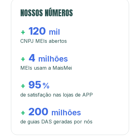
NOSSOS NÚMEROS
120
+
mil
CNPJ MEIs abertos
4
+
milhões
MEIs usam a MaisMei
95
+
%
de satisfação nas lojas de APP
200
+
milhões
de guias DAS geradas por nós