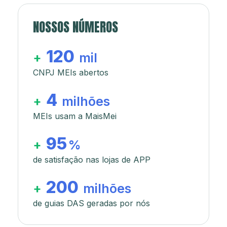
NOSSOS NÚMEROS
120
+
mil
CNPJ MEIs abertos
4
+
milhões
MEIs usam a MaisMei
95
+
%
de satisfação nas lojas de APP
200
+
milhões
de guias DAS geradas por nós