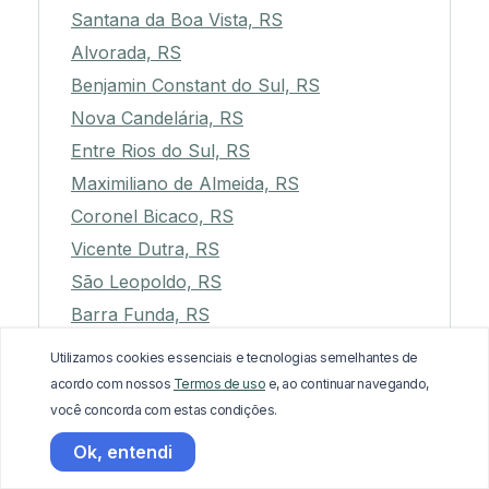
Santana da Boa Vista, RS
Alvorada, RS
Benjamin Constant do Sul, RS
Nova Candelária, RS
Entre Rios do Sul, RS
Maximiliano de Almeida, RS
Coronel Bicaco, RS
Vicente Dutra, RS
São Leopoldo, RS
Barra Funda, RS
Novo Hamburgo, RS
Utilizamos cookies essenciais e tecnologias semelhantes de
Canudos do Vale, RS
acordo com nossos
Termos de uso
e, ao continuar navegando,
você concorda com estas condições.
Barra do Rio Azul, RS
Dois Lajeados, RS
Ok, entendi
Soledade, RS