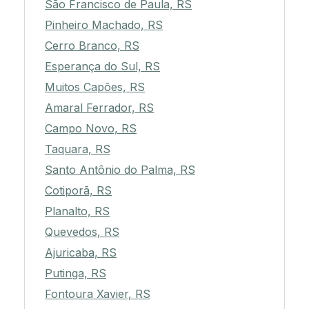
São Francisco de Paula, RS
Pinheiro Machado, RS
Cerro Branco, RS
Esperança do Sul, RS
Muitos Capões, RS
Amaral Ferrador, RS
Campo Novo, RS
Taquara, RS
Santo Antônio do Palma, RS
Cotiporã, RS
Planalto, RS
Quevedos, RS
Ajuricaba, RS
Putinga, RS
Fontoura Xavier, RS