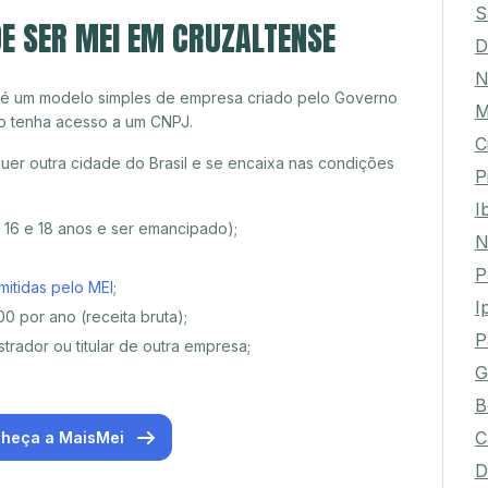
S
E SER MEI EM CRUZALTENSE
D
N
 é um modelo simples de empresa criado pelo Governo
M
o tenha acesso a um CNPJ.
C
er outra cidade do Brasil e se encaixa nas condições
P
I
e 16 e 18 anos e ser emancipado);
N
P
mitidas pelo MEI
;
I
0 por ano (receita bruta);
P
trador ou titular de outra empresa;
G
B
C
heça a MaisMei
D