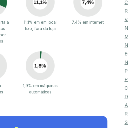
C
R
V
rta a
11,1% em em local
7,4% em internet
N
tos
fixo, fora da loja
por
M
es
N
E
N
P
P
m
1,9% em máquinas
C
as
automáticas
D
A
R
S