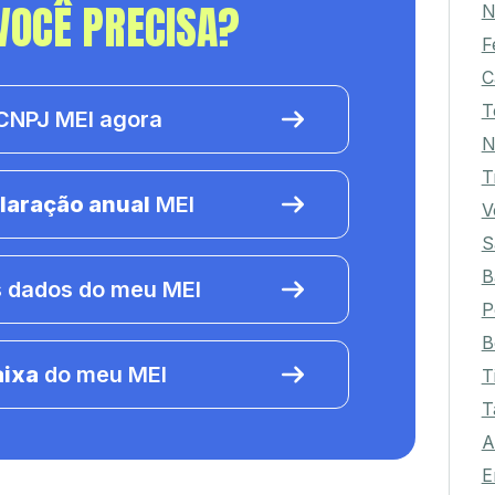
VOCÊ PRECISA?
N
F
C
T
NPJ MEI agora
N
T
laração anual
MEI
V
S
B
 dados do meu MEI
P
B
aixa
do meu MEI
T
T
A
E