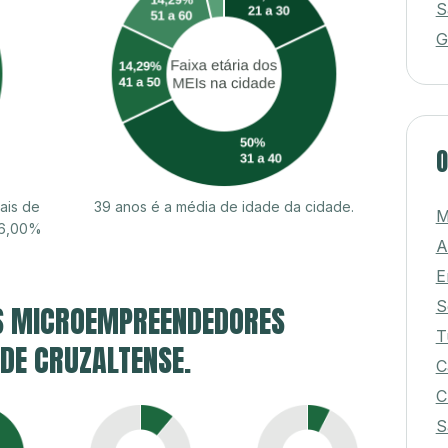
S
G
O
ais de
39 anos é a média de idade da cidade.
M
56,00%
A
E
S
S MICROEMPREENDEDORES
T
 DE CRUZALTENSE.
C
C
S