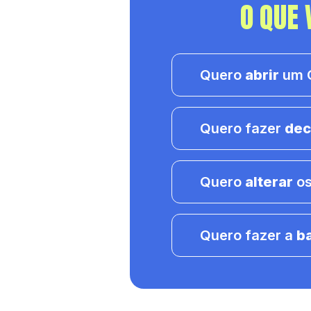
O QUE 
Quero
abrir
um C
Quero fazer
dec
Quero
alterar
os
Quero fazer a
b