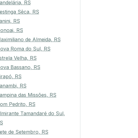
andelária, RS
estinga Sêca, RS
anini, RS
onoai, RS
aximiliano de Almeida, RS
ova Roma do Sul, RS
strela Velha, RS
ova Bassano, RS
irapó, RS
anambi, RS
ampina das Missões, RS
om Pedrito, RS
lmirante Tamandaré do Sul,
S
ete de Setembro, RS