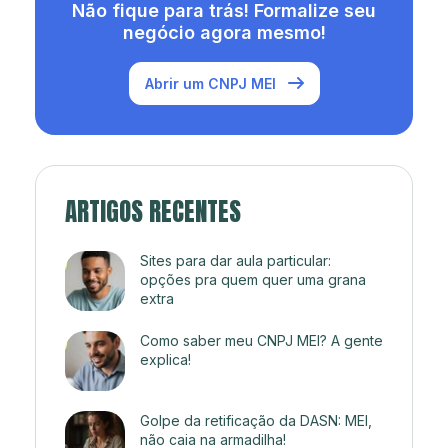
Não fique para trás! Formalize seu
negócio agora mesmo!
Abrir um CNPJ MEI
ARTIGOS RECENTES
Sites para dar aula particular:
opções pra quem quer uma grana
extra
Como saber meu CNPJ MEI? A gente
explica!
Golpe da retificação da DASN: MEI,
não caia na armadilha!