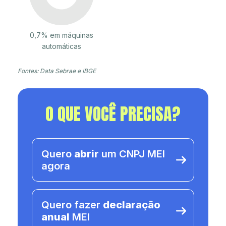
0,7% em máquinas
automáticas
Fontes: Data Sebrae e IBGE
O QUE VOCÊ PRECISA?
Quero
abrir
um CNPJ MEI
agora
Quero fazer
declaração
anual
MEI