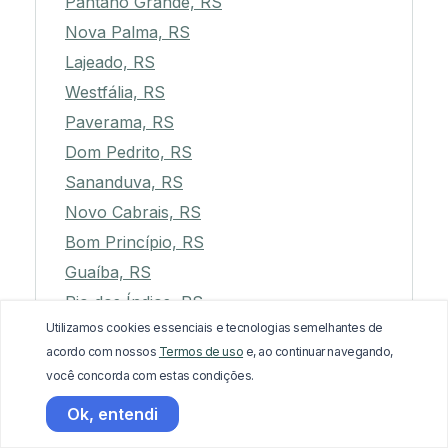
Pantano Grande, RS
Nova Palma, RS
Lajeado, RS
Westfália, RS
Paverama, RS
Dom Pedrito, RS
Sananduva, RS
Novo Cabrais, RS
Bom Princípio, RS
Guaíba, RS
Rio dos Índios, RS
Utilizamos cookies essenciais e tecnologias semelhantes de
Três de Maio, RS
acordo com nossos
Termos de uso
e, ao continuar navegando,
Paim Filho, RS
você concorda com estas condições.
Santa Rosa, RS
Ok, entendi
Rio Pardo, RS