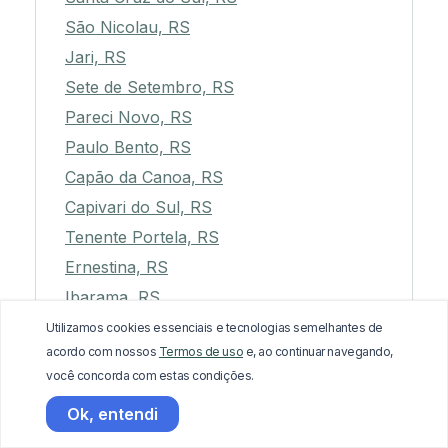
São Nicolau, RS
Jari, RS
Sete de Setembro, RS
Pareci Novo, RS
Paulo Bento, RS
Capão da Canoa, RS
Capivari do Sul, RS
Tenente Portela, RS
Ernestina, RS
Ibarama, RS
Riozinho, RS
Utilizamos cookies essenciais e tecnologias semelhantes de
acordo com nossos
Termos de uso
e, ao continuar navegando,
Arroio Grande, RS
você concorda com estas condições.
Nova Prata, RS
Ok, entendi
Crissiumal, RS
Tunas, RS