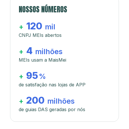
NOSSOS NÚMEROS
120
+
mil
CNPJ MEIs abertos
4
+
milhões
MEIs usam a MaisMei
95
+
%
de satisfação nas lojas de APP
200
+
milhões
de guias DAS geradas por nós