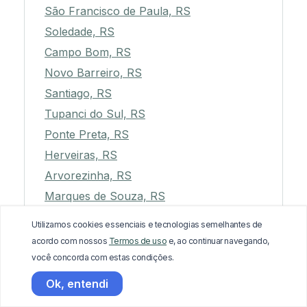
São Francisco de Paula, RS
Soledade, RS
Campo Bom, RS
Novo Barreiro, RS
Santiago, RS
Tupanci do Sul, RS
Ponte Preta, RS
Herveiras, RS
Arvorezinha, RS
Marques de Souza, RS
Ibirapuitã, RS
Utilizamos cookies essenciais e tecnologias semelhantes de
Jacutinga, RS
acordo com nossos
Termos de uso
e, ao continuar navegando,
Pedras Altas, RS
você concorda com estas condições.
Boqueirão do Leão, RS
Ok, entendi
Tupanciretã, RS