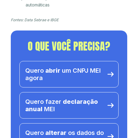
automáticas
Fontes: Data Sebrae e IBGE
O QUE VOCÊ PRECISA?
Quero
abrir
um CNPJ MEI
agora
Quero fazer
declaração
anual
MEI
Quero
alterar
os dados do