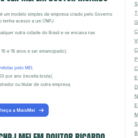
S
T
 é um modelo simples de empresa criado pelo Governo
o tenha acesso a um CNPJ.
G
C
lquer outra cidade do Brasil e se encaixa nas
V
C
e 16 e 18 anos e ser emancipado);
P
mitidas pelo MEI
;
C
0 por ano (receita bruta);
E
trador ou titular de outra empresa;
D
N
E
heça a MaisMei
M
S
B
 CNPJ MEI EM DOUTOR RICARDO