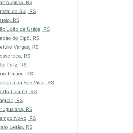
arroupilha, RS
ristal do Sul, RS
steio, RS
ão João da Urtiga, RS
apão do Cipó, RS
etúlio Vargas, RS
ossoroca, RS
lto Feliz, RS
ois Irmãos, RS
antana da Boa Vista, RS
orto Lucena, RS
aguari, RS
ruguaiana, RS
ampo Novo, RS
ato Leitão, RS