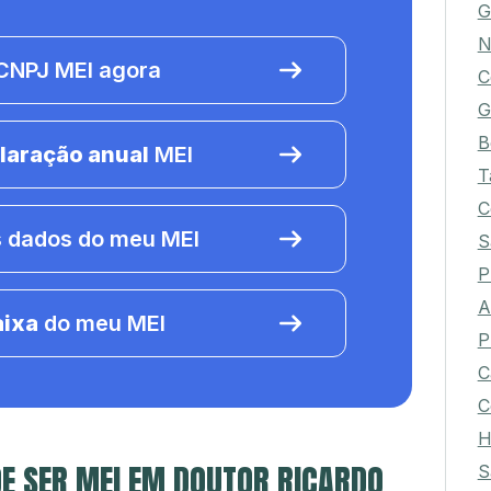
G
N
NPJ MEI agora
C
G
B
laração anual
MEI
T
C
 dados do meu MEI
S
P
A
aixa
do meu MEI
P
C
C
H
E SER MEI EM DOUTOR RICARDO
S