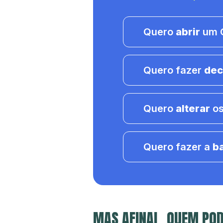
Quero
abrir
um C
Quero fazer
dec
Quero
alterar
os
Quero fazer a
b
MAS AFINAL, QUEM POD