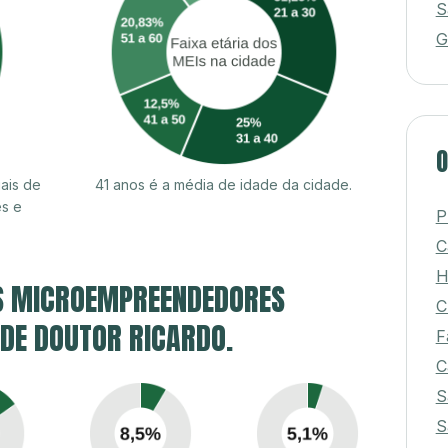
S
G
O
ais de
41 anos é a média de idade da cidade.
es e
P
C
H
S MICROEMPREENDEDORES
C
 DE DOUTOR RICARDO.
F
C
S
S