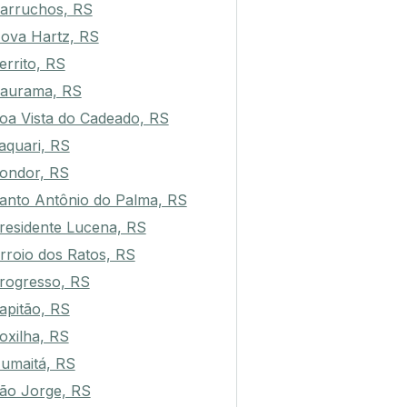
arruchos, RS
ova Hartz, RS
errito, RS
aurama, RS
oa Vista do Cadeado, RS
aquari, RS
ondor, RS
anto Antônio do Palma, RS
residente Lucena, RS
rroio dos Ratos, RS
rogresso, RS
apitão, RS
oxilha, RS
umaitá, RS
ão Jorge, RS