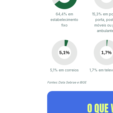
64,4% em
15,3% em po
estabelecimento
porta, pos
fixo
móveis ou 
ambulant
5,1% em correios
1,7% em tele
Fontes: Data Sebrae e IBGE
O QUE 