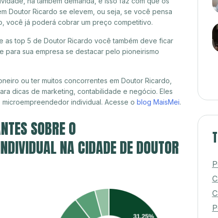
itividade, há também demanda, e isso faz com que os
em Doutor Ricardo se elevem, ou seja, se você pensa
o, você já poderá cobrar um preço competitivo.
re as top 5 de Doutor Ricardo você também deve ficar
de para sua empresa se destacar pelo pioneirismo
neiro ou ter muitos concorrentes em Doutor Ricardo,
ra dicas de marketing, contabilidade e negócio. Eles
, microempreendedor individual. Acesse o
blog MaisMei
.
NTES SOBRE O
T
NDIVIDUAL NA CIDADE DE DOUTOR
P
C
C
P