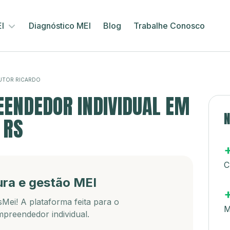
EI
Diagnóstico MEI
Blog
Trabalhe Conosco
UTOR RICARDO
ENDEDOR INDIVIDUAL EM
N
 RS
C
ura e gestão MEI
Mei! A plataforma feita para o
M
preendedor individual.