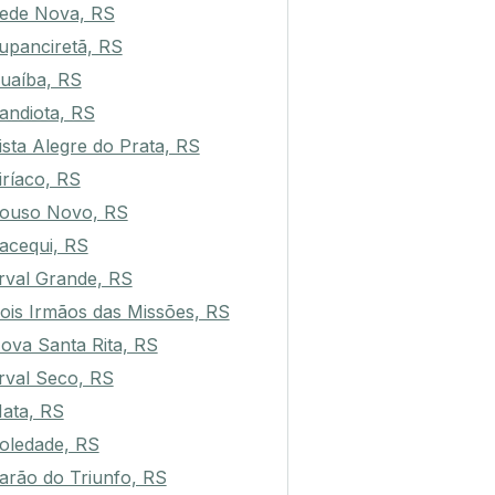
ede Nova, RS
upanciretã, RS
uaíba, RS
andiota, RS
ista Alegre do Prata, RS
iríaco, RS
ouso Novo, RS
acequi, RS
rval Grande, RS
ois Irmãos das Missões, RS
ova Santa Rita, RS
rval Seco, RS
ata, RS
oledade, RS
arão do Triunfo, RS