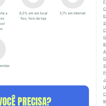
F
C
rta a
8,5% em em local
5,1% em internet
E
tos
fixo, fora da loja
S
por
es
C
G
B
A
D
S
vendas
P
J
U
C
VOCÊ PRECISA?
M