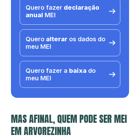
Quero fazer
declaração
anual
MEI
Quero
alterar
os dados do
meu MEI
Quero fazer a
baixa
do
meu MEI
MAS AFINAL, QUEM PODE SER MEI
EM ARVOREZINHA