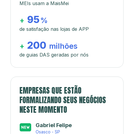
MEIs usam a MaisMei
95
+
%
de satisfação nas lojas de APP
200
+
milhões
de guias DAS geradas por nós
EMPRESAS QUE ESTÃO
FORMALIZANDO SEUS NEGÓCIOS
NESTE MOMENTO
Japa’s açaí e sorveteria
Rio de Janeiro - RJ