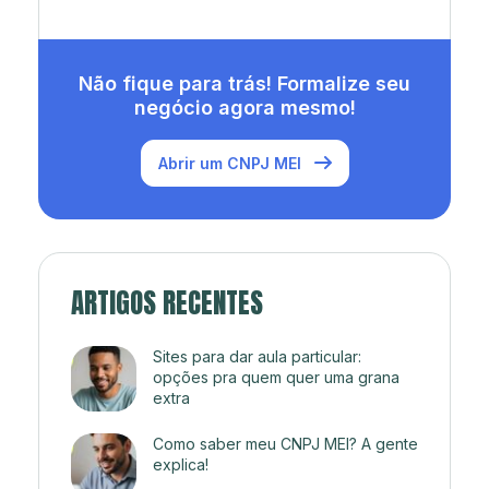
Não fique para trás! Formalize seu
negócio agora mesmo!
Abrir um CNPJ MEI
ARTIGOS RECENTES
Sites para dar aula particular:
opções pra quem quer uma grana
extra
Como saber meu CNPJ MEI? A gente
explica!