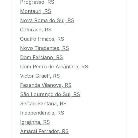
Progresso, RS
Montauri, RS
Nova Roma do Sul, RS
Colorado, RS
Quatro Irmãos, RS
Novo Tiradentes, RS
Dom Feliciano, RS
Dom Pedro de Alcântara, RS
Victor Graeff, RS
Fazenda Vilanova, RS
São Lourenço do Sul, RS
Sertão Santana, RS
Independência, RS
Igrejinha, RS
Amaral Ferrador, RS