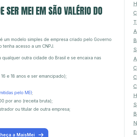
H
E SER MEI EM SÃO VALÉRIO DO
C
T
A
 é um modelo simples de empresa criado pelo Governo
B
o tenha acesso a um CNPJ.
S
 qualquer outra cidade do Brasil e se encaixa nas
A
C
e 16 e 18 anos e ser emancipado);
C
C
mitidas pelo MEI
;
H
0 por ano (receita bruta);
S
trador ou titular de outra empresa;
B
N
E
heça a MaisMei