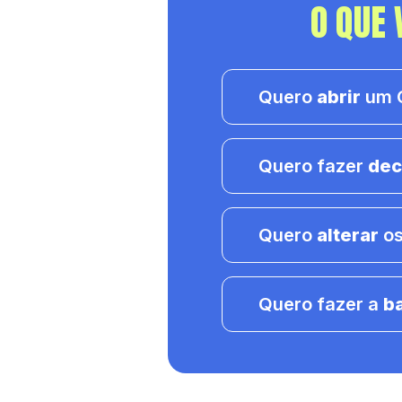
O QUE 
Quero
abrir
um C
Quero fazer
dec
Quero
alterar
os
Quero fazer a
b