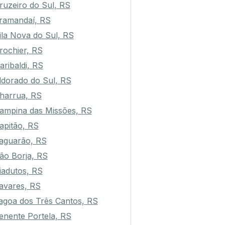
ruzeiro do Sul, RS
ramandaí, RS
ila Nova do Sul, RS
rochier, RS
aribaldi, RS
ldorado do Sul, RS
harrua, RS
ampina das Missões, RS
apitão, RS
aguarão, RS
ão Borja, RS
iadutos, RS
avares, RS
agoa dos Três Cantos, RS
enente Portela, RS