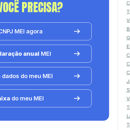
VOCÊ PRECISA?
C
T
V
B
NPJ MEI agora
G
E
laração anual
MEI
C
C
C
 dados do meu MEI
J
S
aixa
do meu MEI
V
T
L
T