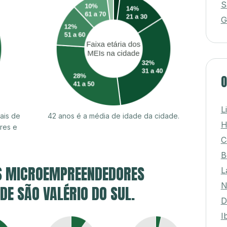
S
G
O
L
ais de
42 anos é a média de idade da cidade.
H
res e
C
B
S MICROEMPREENDEDORES
L
N
 DE SÃO VALÉRIO DO SUL.
D
I