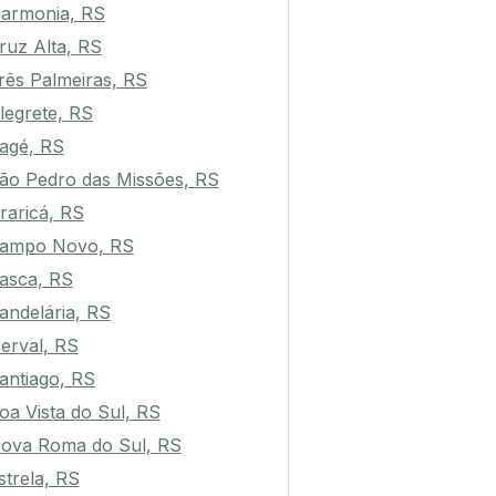
armonia, RS
ruz Alta, RS
rês Palmeiras, RS
legrete, RS
agé, RS
ão Pedro das Missões, RS
raricá, RS
ampo Novo, RS
asca, RS
andelária, RS
erval, RS
antiago, RS
oa Vista do Sul, RS
ova Roma do Sul, RS
strela, RS