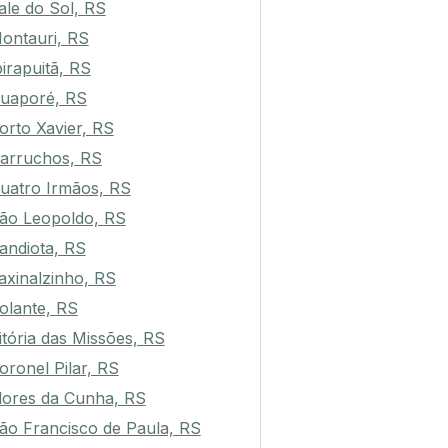
ale do Sol, RS
ontauri, RS
birapuitã, RS
uaporé, RS
orto Xavier, RS
arruchos, RS
uatro Irmãos, RS
ão Leopoldo, RS
andiota, RS
axinalzinho, RS
olante, RS
itória das Missões, RS
oronel Pilar, RS
lores da Cunha, RS
ão Francisco de Paula, RS