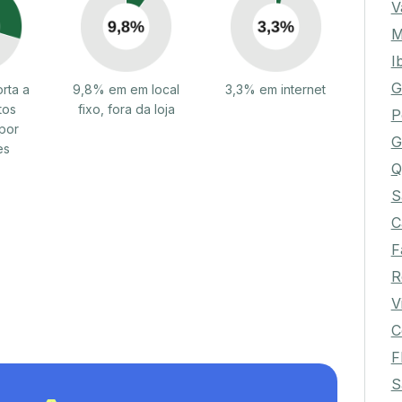
V
M
I
G
rta a
9,8% em em local
3,3% em internet
tos
fixo, fora da loja
P
por
G
es
Q
S
C
F
R
V
C
F
S