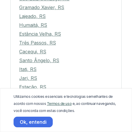
Gramado Xavier, RS
Lajeado, RS
Humaitá, RS
Estância Velha, RS
Três Passos, RS
Cacequi, RS
Santo Ângelo, RS
Itati, RS
Jari, RS
Estação, RS
Capão do Cipó, RS
Utilizamos cookies essenciais e tecnologias semelhantes de
acordo com nossos
Termos de uso
e, ao continuar navegando,
São José do Norte, RS
você concorda com estas condições.
Imigrante, RS
Ok, entendi
Quatro Irmãos, RS
São Borja, RS