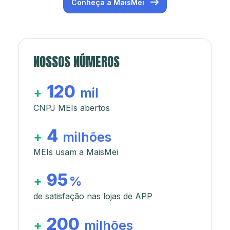
Conheça a MaisMei
NOSSOS NÚMEROS
120
+
mil
CNPJ MEIs abertos
4
+
milhões
MEIs usam a MaisMei
95
+
%
de satisfação nas lojas de APP
200
+
milhões