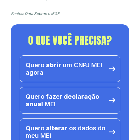
Fontes: Data Sebrae e IBGE
O QUE VOCÊ PRECISA?
Quero
abrir
um CNPJ MEI
agora
Quero fazer
declaração
anual
MEI
Quero
alterar
os dados do
meu MEI