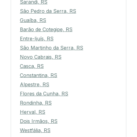
Sarandi, RS
São Pedro da Serra, RS
Guaíba, RS
Barão de Cotegipe, RS
Entre-Ijuís, RS
São Martinho da Serra, RS
Novo Cabrais, RS
Casca, RS
Constantina, RS
Alpestre, RS
Flores da Cunha, RS
Rondinha, RS
Herval, RS
Dois Irmãos, RS
Westfália, RS