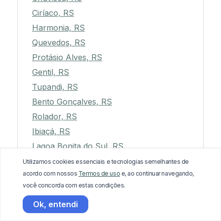
Ciríaco, RS
Harmonia, RS
Quevedos, RS
Protásio Alves, RS
Gentil, RS
Tupandi, RS
Bento Gonçalves, RS
Rolador, RS
Ibiaçá, RS
Lagoa Bonita do Sul, RS
Maximiliano de Almeida, RS
Utilizamos cookies essenciais e tecnologias semelhantes de
acordo com nossos
Termos de uso
e, ao continuar navegando,
Independência, RS
você concorda com estas condições.
Capitão, RS
Ok, entendi
Pouso Novo, RS
Fazenda Vilanova, RS