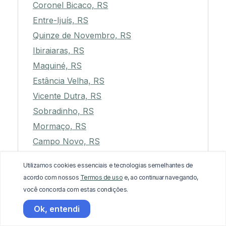
Coronel Bicaco, RS
Entre-Ijuís, RS
Quinze de Novembro, RS
Ibiraiaras, RS
Maquiné, RS
Estância Velha, RS
Vicente Dutra, RS
Sobradinho, RS
Mormaço, RS
Campo Novo, RS
Cerro Grande, RS
Utilizamos cookies essenciais e tecnologias semelhantes de
Vitória das Missões, RS
acordo com nossos
Termos de uso
e, ao continuar navegando,
Barra do Ribeiro, RS
você concorda com estas condições.
Panambi, RS
Ok, entendi
Planalto, RS