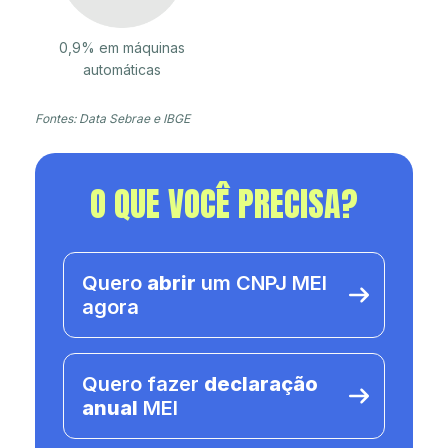
0,9% em máquinas
automáticas
Fontes: Data Sebrae e IBGE
O QUE VOCÊ PRECISA?
Quero
abrir
um CNPJ MEI
agora
Quero fazer
declaração
anual
MEI