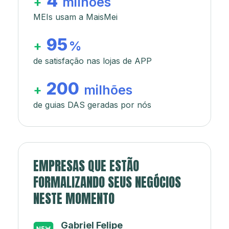
4
+
milhões
MEIs usam a MaisMei
95
+
%
de satisfação nas lojas de APP
200
+
milhões
de guias DAS geradas por nós
EMPRESAS QUE ESTÃO
FORMALIZANDO SEUS NEGÓCIOS
NESTE MOMENTO
Japa’s açaí e sorveteria