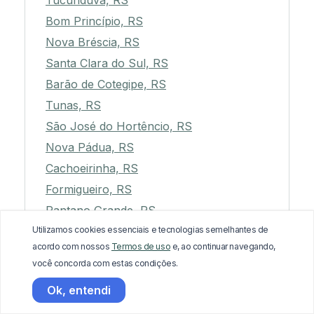
Tucunduva, RS
Bom Princípio, RS
Nova Bréscia, RS
Santa Clara do Sul, RS
Barão de Cotegipe, RS
Tunas, RS
São José do Hortêncio, RS
Nova Pádua, RS
Cachoeirinha, RS
Formigueiro, RS
Pantano Grande, RS
Utilizamos cookies essenciais e tecnologias semelhantes de
Santo Expedito do Sul, RS
acordo com nossos
Termos de uso
e, ao continuar navegando,
Morro Redondo, RS
você concorda com estas condições.
Estrela, RS
Ok, entendi
Alvorada, RS