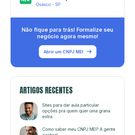
Rio de Janeiro - RJ
Não fique para trás! Formalize seu
negócio agora mesmo!
Abrir um CNPJ MEI
ARTIGOS RECENTES
Sites para dar aula particular:
opções pra quem quer uma grana
extra
Como saber meu CNPJ MEI? A gente
explica!