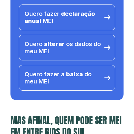
Quero fazer
declaração
anual
MEI
Quero
alterar
os dados do
meu MEI
Quero fazer a
baixa
do
meu MEI
MAS AFINAL, QUEM PODE SER MEI
EM ENTRE RIOS DO SUL