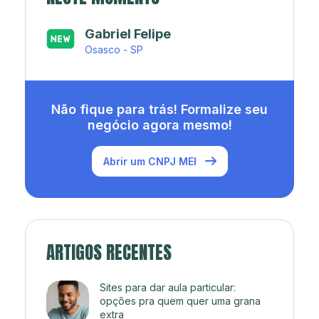
Japa’s açaí e sorveteria
Rio de Janeiro - RJ
Não fique para trás! Formalize seu
negócio agora mesmo!
Abrir um CNPJ MEI
ARTIGOS RECENTES
Sites para dar aula particular:
opções pra quem quer uma grana
extra