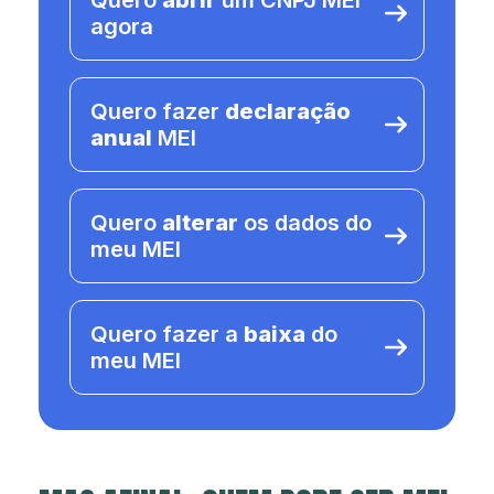
Quero
abrir
um CNPJ MEI
agora
Quero fazer
declaração
anual
MEI
Quero
alterar
os dados do
meu MEI
Quero fazer a
baixa
do
meu MEI