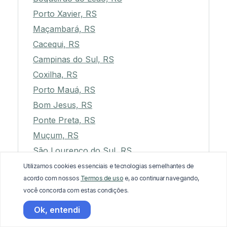
Porto Xavier, RS
Maçambará, RS
Cacequi, RS
Campinas do Sul, RS
Coxilha, RS
Porto Mauá, RS
Bom Jesus, RS
Ponte Preta, RS
Muçum, RS
São Lourenço do Sul, RS
Getúlio Vargas, RS
Utilizamos cookies essenciais e tecnologias semelhantes de
acordo com nossos
Termos de uso
e, ao continuar navegando,
São Miguel das Missões, RS
você concorda com estas condições.
Carlos Barbosa, RS
Ok, entendi
Picada Café, RS
Barra do Quaraí, RS