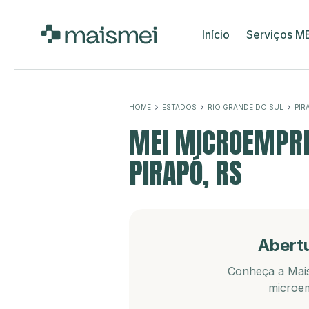
Início
Serviços M
HOME
ESTADOS
RIO GRANDE DO SUL
PIR
MEI MICROEMPRE
PIRAPÓ, RS
Abert
Conheça a Mais
microem