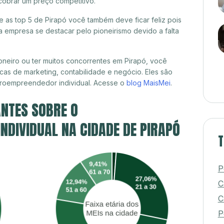
cobrar um preço competitivo.
re as top 5 de Pirapó você também deve ficar feliz pois
 empresa se destacar pelo pioneirismo devido a falta
neiro ou ter muitos concorrentes em Pirapó, você
cas de marketing, contabilidade e negócio. Eles são
croempreendedor individual. Acesse o
blog MaisMei
.
NTES SOBRE O
DIVIDUAL NA CIDADE DE PIRAPÓ
T
P
C
C
P