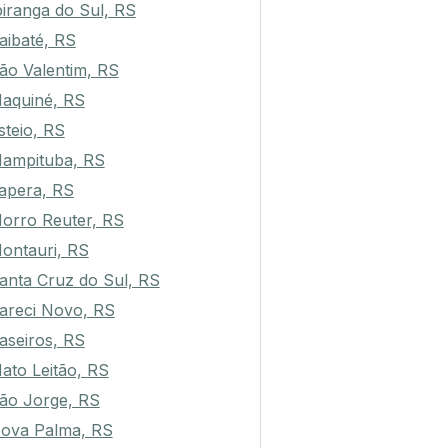
piranga do Sul, RS
aibaté, RS
ão Valentim, RS
aquiné, RS
steio, RS
ampituba, RS
apera, RS
orro Reuter, RS
ontauri, RS
anta Cruz do Sul, RS
areci Novo, RS
aseiros, RS
ato Leitão, RS
ão Jorge, RS
ova Palma, RS