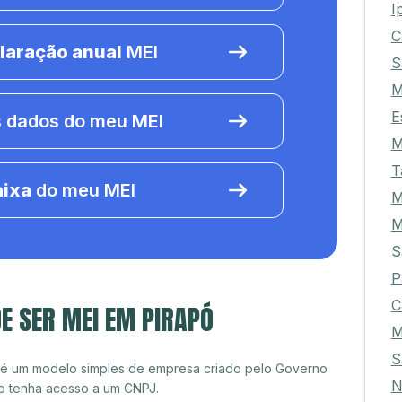
I
C
laração anual
MEI
S
M
E
 dados do meu MEI
M
T
aixa
do meu MEI
M
M
S
P
C
E SER MEI EM PIRAPÓ
M
S
 é um modelo simples de empresa criado pelo Governo
N
o tenha acesso a um CNPJ.