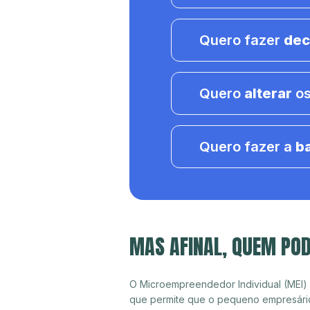
Quero fazer
dec
Quero
alterar
os
Quero fazer a
b
MAS AFINAL, QUEM POD
O Microempreendedor Individual (MEI)
que permite que o pequeno empresári