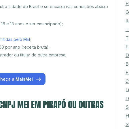
P
tra cidade do Brasil e se encaixa nas condições abaixo
G
I
e 16 e 18 anos e ser emancipado);
T
T
mitidas pelo MEI
;
F
0 por ano (receita bruta);
D
trador ou titular de outra empresa;
B
E
heça a MaisMei
C
L
D
 CNPJ MEI EM PIRAPÓ OU OUTRAS
S
H
S