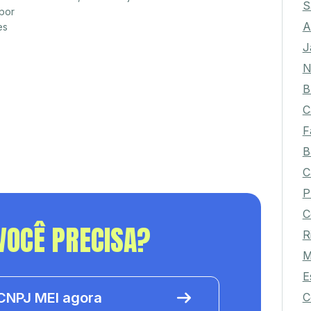
S
por
A
es
J
N
B
C
F
B
C
P
C
VOCÊ PRECISA?
R
M
E
NPJ MEI agora
C