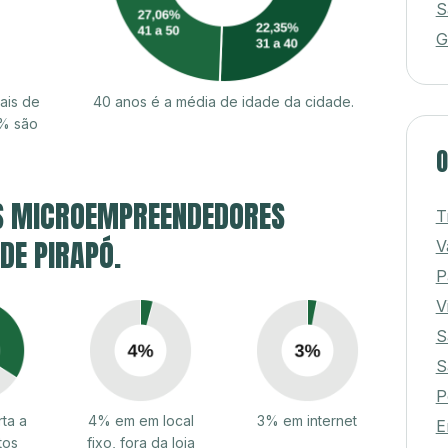
S
G
ais de
40 anos é a média de idade da cidade.
0% são
O
S MICROEMPREENDEDORES
T
 DE PIRAPÓ.
V
P
V
S
S
P
ta a
4% em em local
3% em internet
E
tos
fixo, fora da loja