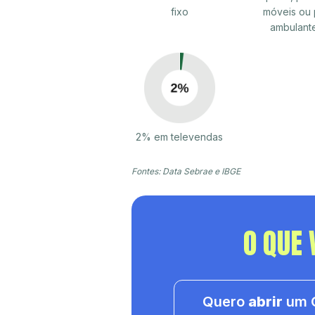
fixo
móveis ou 
ambulant
2% em televendas
Fontes: Data Sebrae e IBGE
O QUE 
Quero
abrir
um C