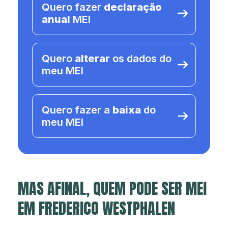
Quero fazer
declaração
anual
MEI
Quero
alterar
os dados do
meu MEI
Quero fazer a
baixa
do
meu MEI
MAS AFINAL, QUEM PODE SER MEI
EM FREDERICO WESTPHALEN