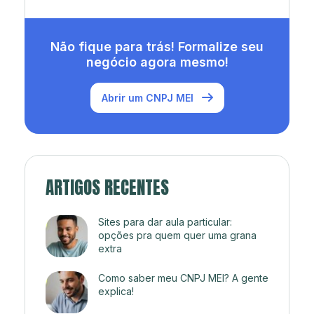
Não fique para trás! Formalize seu
negócio agora mesmo!
Abrir um CNPJ MEI
ARTIGOS RECENTES
Sites para dar aula particular:
opções pra quem quer uma grana
extra
Como saber meu CNPJ MEI? A gente
explica!