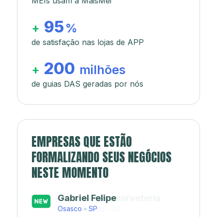
MEIs usam a MaisMei
95
+
%
de satisfação nas lojas de APP
200
+
milhões
de guias DAS geradas por nós
EMPRESAS QUE ESTÃO
FORMALIZANDO SEUS NEGÓCIOS
NESTE MOMENTO
Japa’s açaí e sorveteria
Rio de Janeiro - RJ