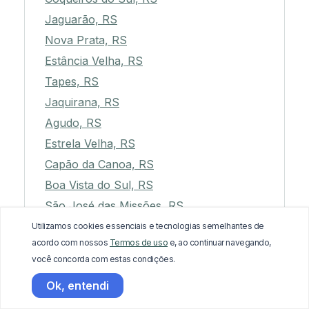
Jaguarão, RS
Nova Prata, RS
Estância Velha, RS
Tapes, RS
Jaquirana, RS
Agudo, RS
Estrela Velha, RS
Capão da Canoa, RS
Boa Vista do Sul, RS
São José das Missões, RS
Campinas do Sul, RS
Utilizamos cookies essenciais e tecnologias semelhantes de
acordo com nossos
Termos de uso
e, ao continuar navegando,
Vila Flores, RS
você concorda com estas condições.
São Leopoldo, RS
Ok, entendi
Ajuricaba, RS