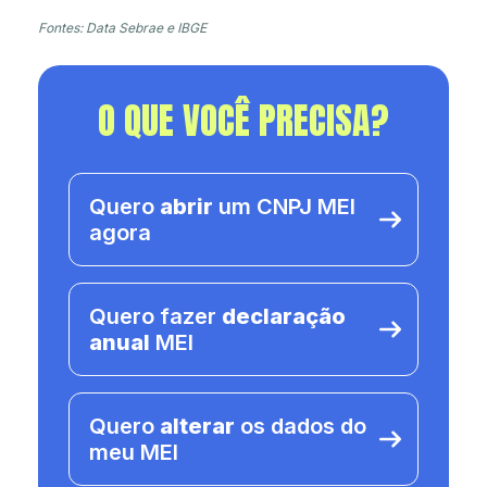
Fontes: Data Sebrae e IBGE
O QUE VOCÊ PRECISA?
Quero
abrir
um CNPJ MEI
agora
Quero fazer
declaração
anual
MEI
Quero
alterar
os dados do
meu MEI