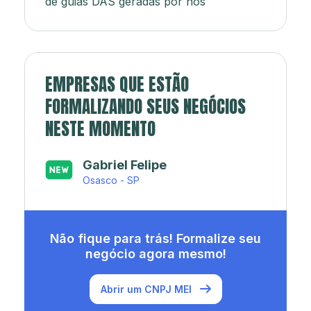
de guias DAS geradas por nós
EMPRESAS QUE ESTÃO
FORMALIZANDO SEUS NEGÓCIOS
NESTE MOMENTO
Japa’s açaí e sorveteria
Rio de Janeiro - RJ
Não fique para trás! Formalize seu
negócio agora mesmo!
Abrir um CNPJ MEI