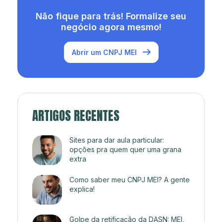
Não fique para trás! Formalize seu
negócio agora mesmo!
Abrir um CNPJ MEI
ARTIGOS RECENTES
Sites para dar aula particular:
opções pra quem quer uma grana
extra
Como saber meu CNPJ MEI? A gente
explica!
Golpe da retificação da DASN: MEI,