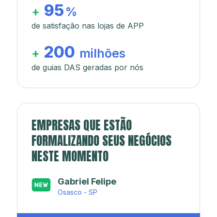
95
+
%
de satisfação nas lojas de APP
200
+
milhões
de guias DAS geradas por nós
EMPRESAS QUE ESTÃO
FORMALIZANDO SEUS NEGÓCIOS
NESTE MOMENTO
Japa’s açaí e sorveteria
Rio de Janeiro - RJ