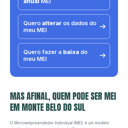
anual
MEI
Quero
alterar
os dados do
meu MEI
Quero fazer a
baixa
do
meu MEI
MAS AFINAL, QUEM PODE SER MEI
EM MONTE BELO DO SUL
O Microempreendedor Individual (MEI) é um modelo