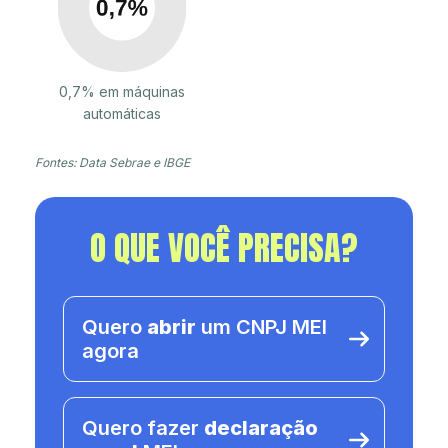
0,7% em máquinas
automáticas
Fontes: Data Sebrae e IBGE
O QUE VOCÊ PRECISA?
Quero
abrir
um CNPJ MEI
agora
Quero fazer
declaração