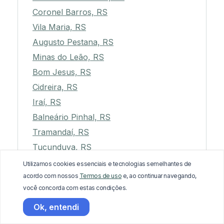
Coronel Barros, RS
Vila Maria, RS
Augusto Pestana, RS
Minas do Leão, RS
Bom Jesus, RS
Cidreira, RS
Iraí, RS
Balneário Pinhal, RS
Tramandaí, RS
Tucunduva, RS
Nova Roma do Sul, RS
Utilizamos cookies essenciais e tecnologias semelhantes de
acordo com nossos
Termos de uso
e, ao continuar navegando,
União da Serra, RS
você concorda com estas condições.
São Pedro das Missões, RS
Ok, entendi
Forquetinha, RS
Sapucaia do Sul, RS