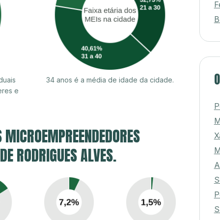
F
B
O
duais
34 anos é a média de idade da cidade.
eres e
P
M
S MICROEMPREENDEDORES
X
 DE RODRIGUES ALVES.
M
A
S
P
S