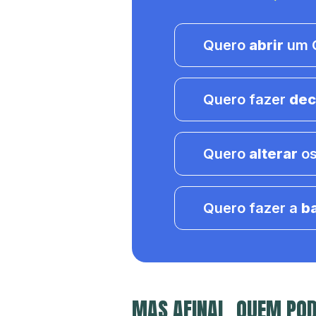
Quero
abrir
um C
Quero fazer
dec
Quero
alterar
os
Quero fazer a
b
MAS AFINAL, QUEM POD