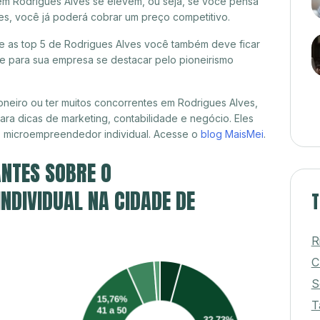
em Rodrigues Alves se elevem, ou seja, se você pensa
es, você já poderá cobrar um preço competitivo.
re as top 5 de Rodrigues Alves você também deve ficar
de para sua empresa se destacar pelo pioneirismo
neiro ou ter muitos concorrentes em Rodrigues Alves,
ra dicas de marketing, contabilidade e negócio. Eles
, microempreendedor individual. Acesse o
blog MaisMei
.
NTES SOBRE O
DIVIDUAL NA CIDADE DE
T
R
C
S
T