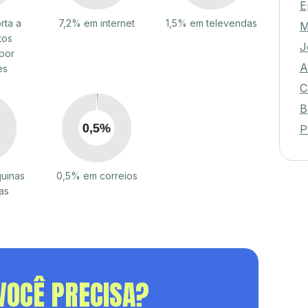
E
rta a
7,2% em internet
1,5% em televendas
M
tos
J
por
A
es
C
B
P
uinas
0,5% em correios
as
VOCÊ PRECISA?