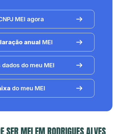
NPJ MEI agora
laração anual
MEI
 dados do meu MEI
aixa
do meu MEI
E SER MEI EM RODRIGUES ALVES