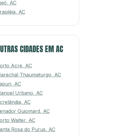
eijó, AC
rasiléia, AC
UTRAS CIDADES EM AC
orto Acre, AC
arechal Thaumaturgo, AC
apuri, AC
anoel Urbano, AC
crelândia, AC
enador Guiomard, AC
orto Walter, AC
anta Rosa do Purus, AC