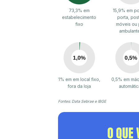
73,3% em
15,9% em po
estabelecimento
porta, pos
fixo
móveis ou 
ambulant
1% em em local fixo,
0,5% em máq
fora da loja
automátic
Fontes: Data Sebrae e IBGE
O QUE 