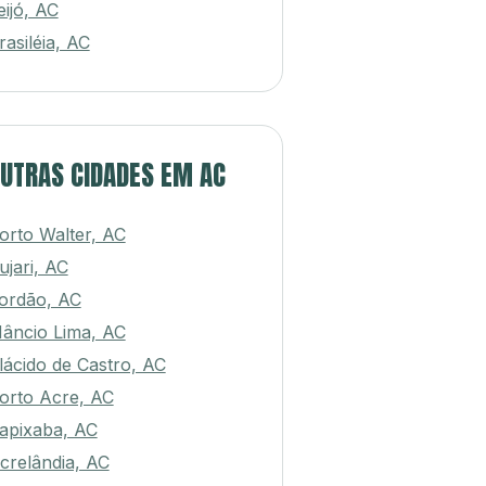
eijó, AC
rasiléia, AC
UTRAS CIDADES EM AC
orto Walter, AC
ujari, AC
ordão, AC
âncio Lima, AC
lácido de Castro, AC
orto Acre, AC
apixaba, AC
crelândia, AC