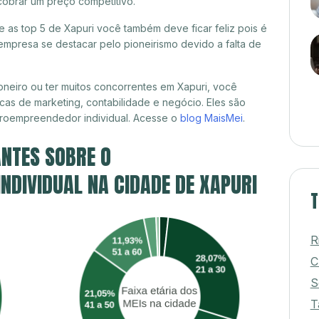
cobrar um preço competitivo.
re as top 5 de Xapuri você também deve ficar feliz pois é
mpresa se destacar pelo pioneirismo devido a falta de
neiro ou ter muitos concorrentes em Xapuri, você
cas de marketing, contabilidade e negócio. Eles são
croempreendedor individual. Acesse o
blog MaisMei
.
NTES SOBRE O
DIVIDUAL NA CIDADE DE XAPURI
T
R
C
S
T