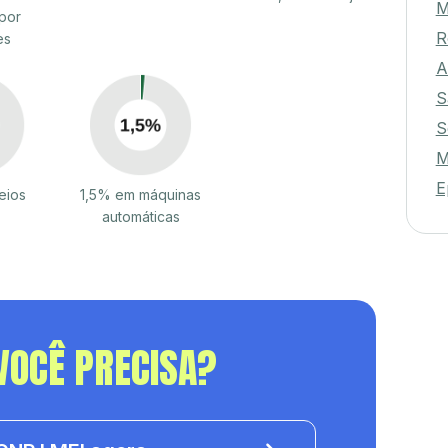
M
por
R
es
A
S
S
M
E
eios
1,5% em máquinas
automáticas
VOCÊ PRECISA?