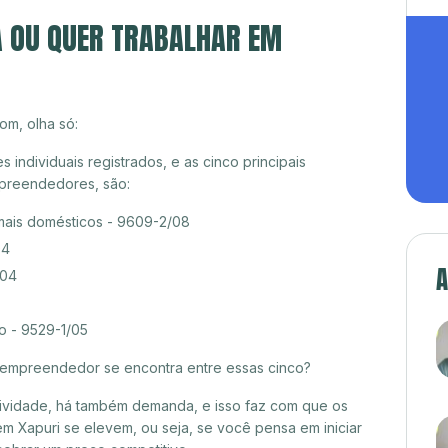
A OU QUER TRABALHAR EM
om, olha só:
ndividuais registrados, e as cinco principais
preendedores, são:
mais domésticos - 9609-2/08
04
A
/04
o - 9529-1/05
croempreendedor se encontra entre essas cinco?
itividade, há também demanda, e isso faz com que os
m Xapuri se elevem, ou seja, se você pensa em iniciar