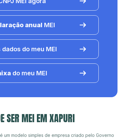
NPJ MEI agora
laração anual
MEI
 dados do meu MEI
aixa
do meu MEI
E SER MEI EM XAPURI
 é um modelo simples de empresa criado pelo Governo