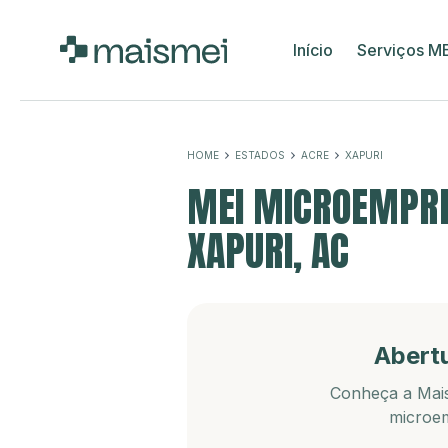
Início
Serviços M
HOME
ESTADOS
ACRE
XAPURI
MEI MICROEMPRE
XAPURI, AC
Abert
Conheça a Mais
microem