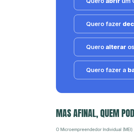
Quero
abrir
um C
Quero fazer
dec
Quero
alterar
os
Quero fazer a
b
MAS AFINAL, QUEM POD
O Microempreendedor Individual (MEI)