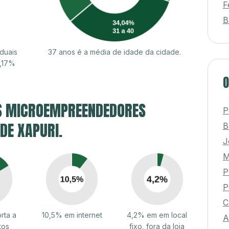
F
B
duais
37 anos é a média de idade da cidade.
2,17%
O
S MICROEMPREENDEDORES
P
 DE XAPURI.
B
J
M
P
P
C
rta a
10,5% em internet
4,2% em em local
A
tos
fixo, fora da loja