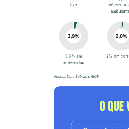
fixo
móveis ou 
ambulant
3,9% em
2% em corr
televendas
Fontes: Data Sebrae e IBGE
O QUE 