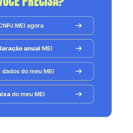
VOCÊ PRECISA?
NPJ MEI agora
laração anual
MEI
 dados do meu MEI
aixa
do meu MEI