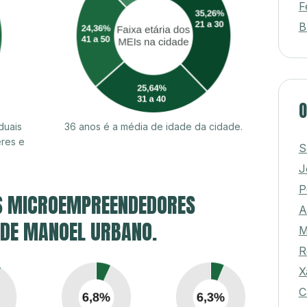
F
B
O
duais
36 anos é a média de idade da cidade.
res e
S
J
P
S MICROEMPREENDEDORES
A
E DE MANOEL URBANO.
M
R
X
C