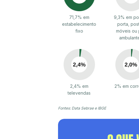
71,7% em
9,3% em por
estabelecimento
porta, pos
fixo
móveis ou 
ambulant
2,4% em
2% em corr
televendas
Fontes: Data Sebrae e IBGE