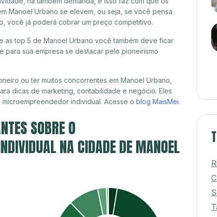
itividade, há também demanda, e isso faz com que os
 em Manoel Urbano se elevem, ou seja, se você pensa
o, você já poderá cobrar um preço competitivo.
tre as top 5 de Manoel Urbano você também deve ficar
de para sua empresa se destacar pelo pioneirismo
oneiro ou ter muitos concorrentes em Manoel Urbano,
ra dicas de marketing, contabilidade e negócio. Eles
, microempreendedor individual. Acesse o
blog MaisMei
.
NTES SOBRE O
T
NDIVIDUAL NA CIDADE DE MANOEL
R
C
S
T