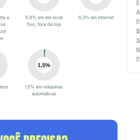
E
A
ta a
6,8% em em local
6,3% em internet
P
tos
fixo, fora da loja
B
por
es
S
M
P
eios
1,5% em máquinas
automáticas