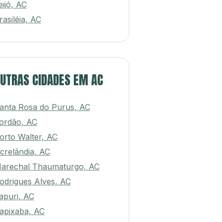
eijó, AC
rasiléia, AC
UTRAS CIDADES EM AC
anta Rosa do Purus, AC
ordão, AC
orto Walter, AC
crelândia, AC
arechal Thaumaturgo, AC
odrigues Alves, AC
apuri, AC
apixaba, AC