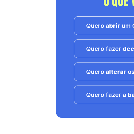
O QUE 
Quero
abrir
um C
Quero fazer
dec
Quero
alterar
os
Quero fazer a
b