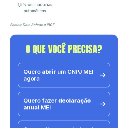
1,5% em máquinas
automáticas
Fontes: Data Sebrae e IBGE
O QUE VOCÊ PRECISA?
Quero
abrir
um CNPJ MEI
agora
Quero fazer
declaração
anual
MEI