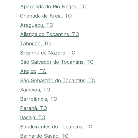
Aparecida do Rio Negro, TO
Chapada de Areia, TO
Araguaçu, TO
Aliança do Tocantins, TO
Tabocão, TO
Brejinho de Nazaré, TO
São Salvador do Tocantins, TO
Angico, TO
São Sebastião do Tocantins, TO
Xambioá, TO
Barrolândia, TO
Paranã, TO
Itacajá, TO
Bandeirantes do Tocantins, TO
Bernardo Sayão, TO