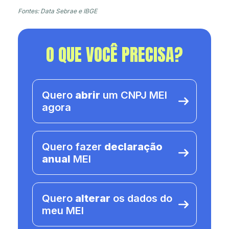
Fontes: Data Sebrae e IBGE
O QUE VOCÊ PRECISA?
Quero
abrir
um CNPJ MEI
agora
Quero fazer
declaração
anual
MEI
Quero
alterar
os dados do
meu MEI