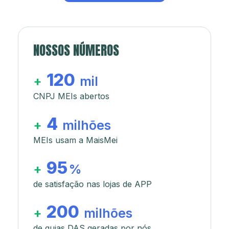
NOSSOS NÚMEROS
120
+
mil
CNPJ MEIs abertos
4
+
milhões
MEIs usam a MaisMei
95
+
%
de satisfação nas lojas de APP
200
+
milhões
de guias DAS geradas por nós