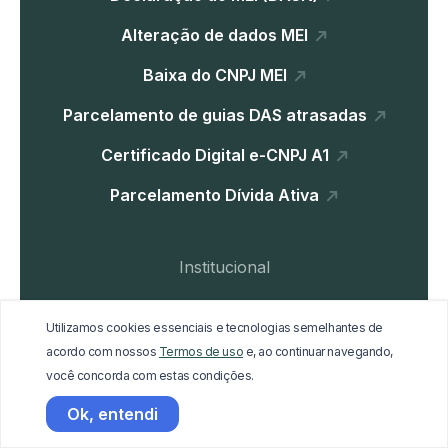
Alteração de dados MEI
Baixa do CNPJ MEI
Parcelamento de guias DAS atrasadas
Certificado Digital e-CNPJ A1
Parcelamento Dívida Ativa
Institucional
Home
Utilizamos cookies essenciais e tecnologias semelhantes de
Blog
acordo com nossos
Termos de uso
e, ao continuar navegando,
você concorda com estas condições.
Materiais Gratuitos
Ok, entendi
Trabalhe Conosco