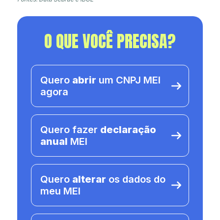
O QUE VOCÊ PRECISA?
Quero
abrir
um CNPJ MEI
agora
Quero fazer
declaração
anual
MEI
Quero
alterar
os dados do
meu MEI