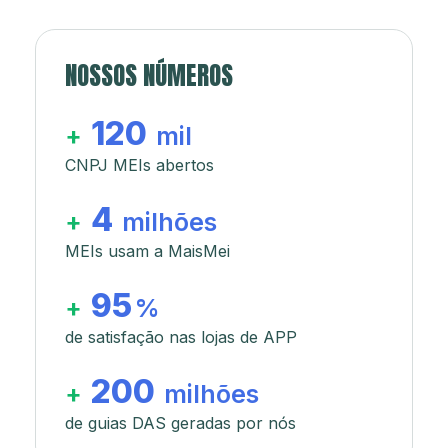
NOSSOS NÚMEROS
120
+
mil
CNPJ MEIs abertos
4
+
milhões
MEIs usam a MaisMei
95
+
%
de satisfação nas lojas de APP
200
+
milhões
de guias DAS geradas por nós