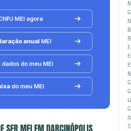
M
C
NPJ MEI agora
N
B
R
laração anual
MEI
F
F
 dados do meu MEI
P
M
C
aixa
do meu MEI
C
L
C
I
E SER MEI EM DARCINÓPOLIS
T