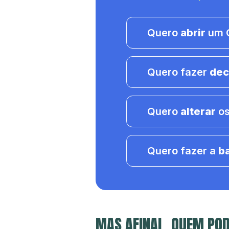
Quero
abrir
um C
Quero fazer
dec
Quero
alterar
os
Quero fazer a
b
MAS AFINAL, QUEM POD