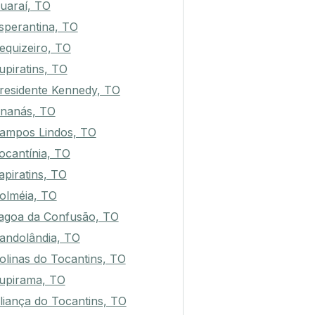
uaraí, TO
sperantina, TO
equizeiro, TO
upiratins, TO
residente Kennedy, TO
nanás, TO
ampos Lindos, TO
ocantínia, TO
tapiratins, TO
olméia, TO
agoa da Confusão, TO
andolândia, TO
olinas do Tocantins, TO
upirama, TO
liança do Tocantins, TO