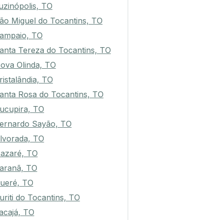
uzinópolis, TO
ão Miguel do Tocantins, TO
ampaio, TO
anta Tereza do Tocantins, TO
ova Olinda, TO
ristalândia, TO
anta Rosa do Tocantins, TO
ucupira, TO
ernardo Sayão, TO
lvorada, TO
azaré, TO
aranã, TO
ueré, TO
uriti do Tocantins, TO
tacajá, TO