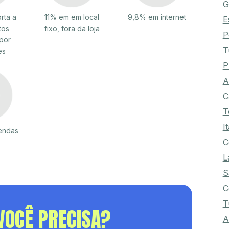
G
rta a
11% em em local
9,8% em internet
E
tos
fixo, fora da loja
P
por
T
es
P
A
C
T
I
endas
C
L
S
C
T
VOCÊ PRECISA?
A