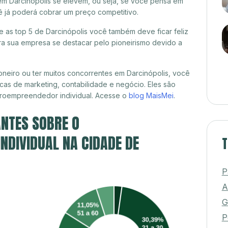
em Darcinópolis se elevem, ou seja, se você pensa em
cê já poderá cobrar um preço competitivo.
re as top 5 de Darcinópolis você também deve ficar feliz
a sua empresa se destacar pelo pioneirismo devido a
neiro ou ter muitos concorrentes em Darcinópolis, você
cas de marketing, contabilidade e negócio. Eles são
croempreendedor individual. Acesse o
blog MaisMei
.
NTES SOBRE O
DIVIDUAL NA CIDADE DE
T
P
A
G
P