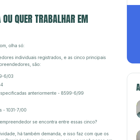
A OU QUER TRABALHAR EM
om, olha só:
ores individuais registrados, e as cinco principais
preendedores, são:
99-6/03
A
04
especificadas anteriormente - 8599-6/99
s - 1031-7/00
croempreendedor se encontra entre essas cinco?
itividade, há também demanda, e isso faz com que os