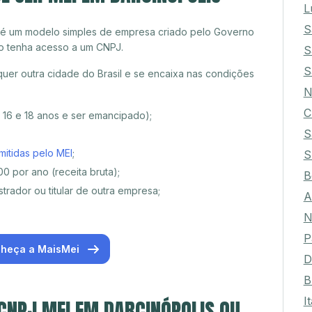
L
S
 é um modelo simples de empresa criado pelo Governo
o tenha acesso a um CNPJ.
S
S
uer outra cidade do Brasil e se encaixa nas condições
N
C
e 16 e 18 anos e ser emancipado);
S
mitidas pelo MEI
;
S
0 por ano (receita bruta);
B
trador ou titular de outra empresa;
A
N
P
heça a MaisMei
D
B
I
 CNPJ MEI EM DARCINÓPOLIS OU