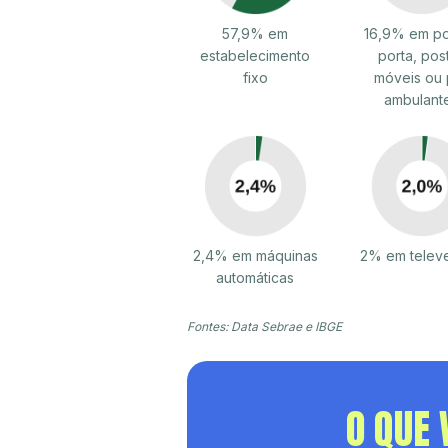
57,9% em
16,9% em po
estabelecimento
porta, pos
fixo
móveis ou 
ambulant
2,4% em máquinas
2% em telev
automáticas
Fontes: Data Sebrae e IBGE
O QUE 