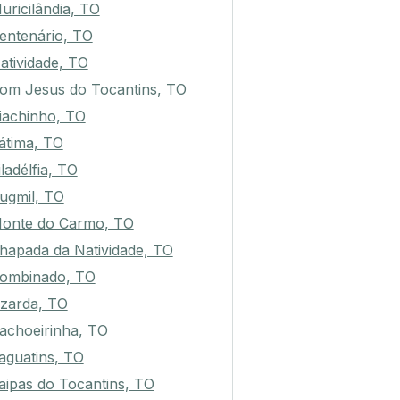
uricilândia, TO
entenário, TO
atividade, TO
om Jesus do Tocantins, TO
iachinho, TO
átima, TO
iladélfia, TO
ugmil, TO
onte do Carmo, TO
hapada da Natividade, TO
ombinado, TO
izarda, TO
achoeirinha, TO
taguatins, TO
aipas do Tocantins, TO