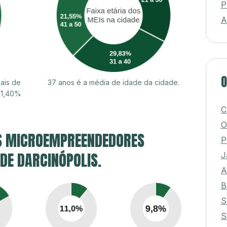
P
A
O
ais de
37 anos é a média de idade da cidade.
61,40%
C
O
S MICROEMPREENDEDORES
P
 DE DARCINÓPOLIS.
J
A
B
S
S