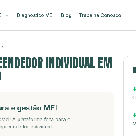
EI
Diagnóstico MEI
Blog
Trabalhe Conosco
LIS
ENDEDOR INDIVIDUAL EM
N
O
C
ura e gestão MEI
Mei! A plataforma feita para o
M
preendedor individual.