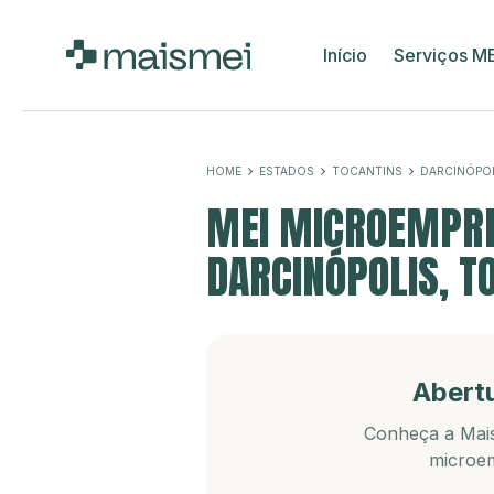
Início
Serviços M
HOME
ESTADOS
TOCANTINS
DARCINÓPO
MEI MICROEMPRE
DARCINÓPOLIS, T
Abert
Conheça a Mais
microem