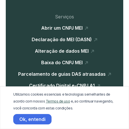
Serviços
Abrir um CNPJ MEI
Declaração do MEI (DASN)
Alteração de dados MEI
Baixa do CNPJ MEI
Parcelamento de guias DAS atrasadas
Certificado Digital e-CNPJ A1
Utilizamos cookies essenciais e tecnologias semelhantes de
Parcelamento Dívida Ativa
acordo com nossos
Termos de uso
e, ao continuar navegando,
você concorda com estas condições.
Institucional
Ok, entendi