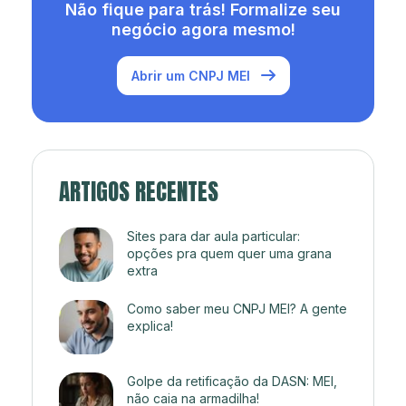
Não fique para trás! Formalize seu
negócio agora mesmo!
Abrir um CNPJ MEI
ARTIGOS RECENTES
Sites para dar aula particular:
opções pra quem quer uma grana
extra
Como saber meu CNPJ MEI? A gente
explica!
Golpe da retificação da DASN: MEI,
não caia na armadilha!