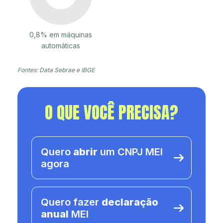
0,8% em máquinas
automáticas
Fontes: Data Sebrae e IBGE
O QUE VOCÊ PRECISA?
Quero
abrir
um CNPJ MEI
agora
Quero fazer
declaração
anual
MEI