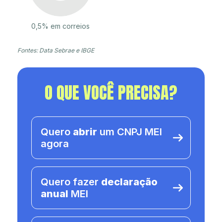
0,5% em correios
Fontes: Data Sebrae e IBGE
O QUE VOCÊ PRECISA?
Quero
abrir
um CNPJ MEI
agora
Quero fazer
declaração
anual
MEI