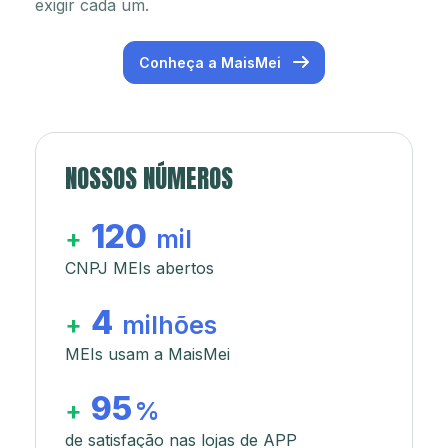
exigir cada um.
Conheça a MaisMei
NOSSOS NÚMEROS
120
+
mil
CNPJ MEIs abertos
4
+
milhões
MEIs usam a MaisMei
95
+
%
de satisfação nas lojas de APP