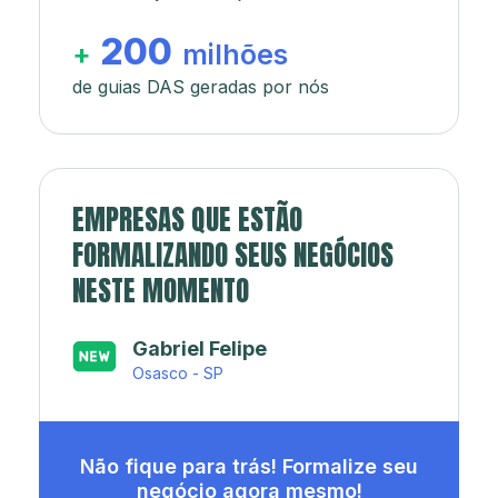
200
+
milhões
de guias DAS geradas por nós
EMPRESAS QUE ESTÃO
FORMALIZANDO SEUS NEGÓCIOS
NESTE MOMENTO
Japa’s açaí e sorveteria
Rio de Janeiro - RJ
Não fique para trás! Formalize seu
negócio agora mesmo!